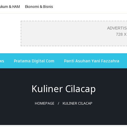
ukum & HAM
Ekonomi & Bisnis
ADVERTI
728 X
ws
Pratama Digital Com
Panti Asuhan Yani Fazzahra
Kuliner Cilacap
HOMEPAGE
KULINER CILACAP