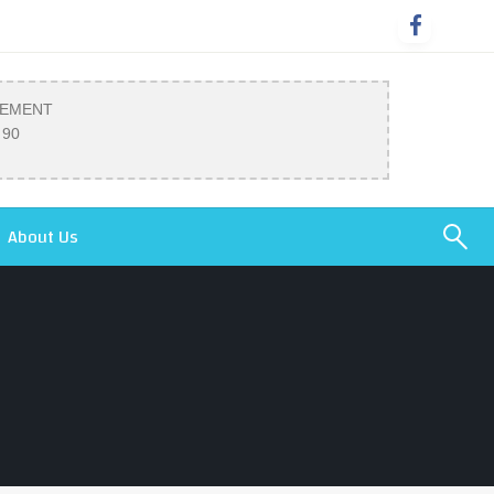
SEMENT
 90
About Us