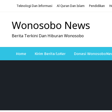
Skip
Teknologi Dan Informasi
Al Quran Dan Islam
Pendidikan
H
To
Content
Wonosobo News
Berita Terkini Dan Hiburan Wonosobo
Home
Kirim Berita/LoKer
Donasi WonosoboNe