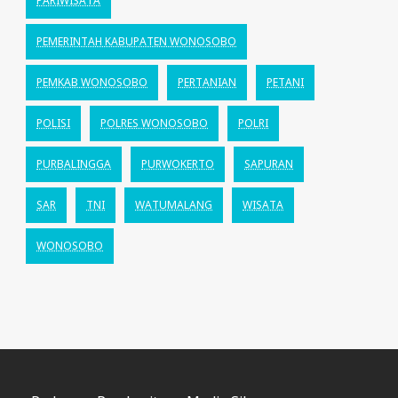
PARIWISATA
PEMERINTAH KABUPATEN WONOSOBO
PEMKAB WONOSOBO
PERTANIAN
PETANI
POLISI
POLRES WONOSOBO
POLRI
PURBALINGGA
PURWOKERTO
SAPURAN
SAR
TNI
WATUMALANG
WISATA
WONOSOBO