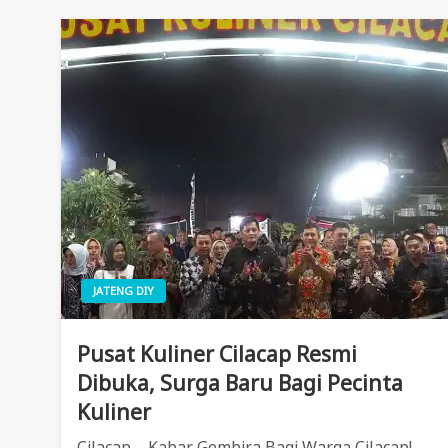
JATENG DIY
Pusat Kuliner Cilacap Resmi
Dibuka, Surga Baru Bagi Pecinta
Kuliner
Cilacap – Kabar Gembira Bagi Warga Cilacap!