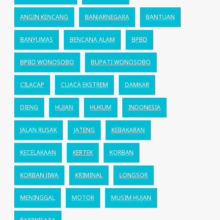
ANGIN KENCANG
BANJARNEGARA
BANTUAN
BANYUMAS
BENCANA ALAM
BPBD
BPBD WONOSOBO
BUPATI WONOSOBO
CILACAP
CUACA EKSTREM
DAMKAR
DIENG
HUJAN
HUKUM
INDONESIA
JALAN RUSAK
JATENG
KEBAKARAN
KECELAKAAN
KERTEK
KORBAN
KORBAN JIWA
KRIMINAL
LONGSOR
MENINGGAL
MOTOR
MUSIM HUJAN