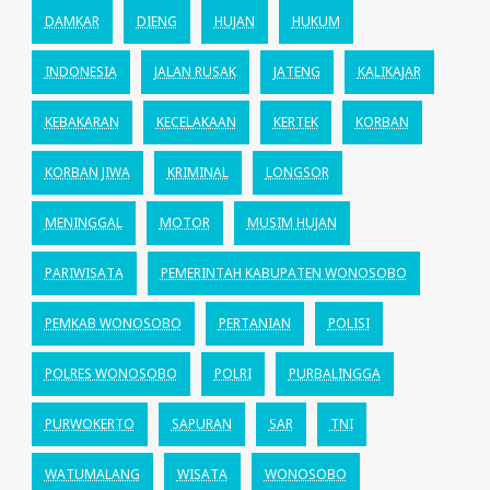
DAMKAR
DIENG
HUJAN
HUKUM
INDONESIA
JALAN RUSAK
JATENG
KALIKAJAR
KEBAKARAN
KECELAKAAN
KERTEK
KORBAN
KORBAN JIWA
KRIMINAL
LONGSOR
MENINGGAL
MOTOR
MUSIM HUJAN
PARIWISATA
PEMERINTAH KABUPATEN WONOSOBO
PEMKAB WONOSOBO
PERTANIAN
POLISI
POLRES WONOSOBO
POLRI
PURBALINGGA
PURWOKERTO
SAPURAN
SAR
TNI
WATUMALANG
WISATA
WONOSOBO