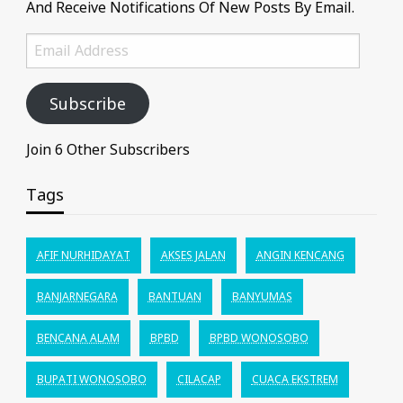
And Receive Notifications Of New Posts By Email.
Email
Address
Subscribe
Join 6 Other Subscribers
Tags
AFIF NURHIDAYAT
AKSES JALAN
ANGIN KENCANG
BANJARNEGARA
BANTUAN
BANYUMAS
BENCANA ALAM
BPBD
BPBD WONOSOBO
BUPATI WONOSOBO
CILACAP
CUACA EKSTREM