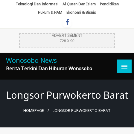
Skip
Teknologi Dan Informasi
Al Quran Dan Islam
Pendidikan
To
Hukum & HAM
Ekonomi & Bisnis
Content
ADVERTISEMENT
728 X 90
Wonosobo News
Berita Terkini Dan Hiburan Wonosobo
Longsor Purwokerto Barat
HOMEPAGE
LONGSOR PURWOKERTO BARAT