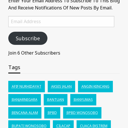
Enter Your Email Address To Subscribe To This Blog
And Receive Notifications Of New Posts By Email.
Email
Address
Subscribe
Join 6 Other Subscribers
Tags
AFIF NURHIDAYAT
AKSES JALAN
ANGIN KENCANG
BANJARNEGARA
BANTUAN
BANYUMAS
BENCANA ALAM
BPBD
BPBD WONOSOBO
BUPATI WONOSOBO
CILACAP
CUACA EKSTREM