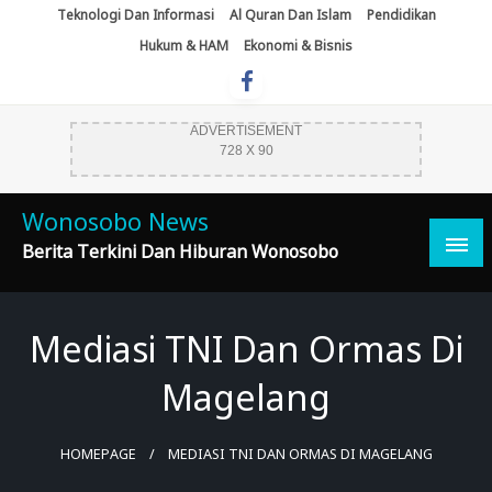
Skip
Teknologi Dan Informasi
Al Quran Dan Islam
Pendidikan
To
Hukum & HAM
Ekonomi & Bisnis
Content
ADVERTISEMENT
728 X 90
Wonosobo News
Berita Terkini Dan Hiburan Wonosobo
Mediasi TNI Dan Ormas Di
Magelang
HOMEPAGE
MEDIASI TNI DAN ORMAS DI MAGELANG