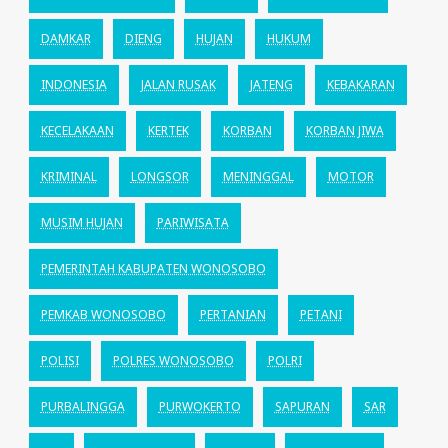
DAMKAR
DIENG
HUJAN
HUKUM
INDONESIA
JALAN RUSAK
JATENG
KEBAKARAN
KECELAKAAN
KERTEK
KORBAN
KORBAN JIWA
KRIMINAL
LONGSOR
MENINGGAL
MOTOR
MUSIM HUJAN
PARIWISATA
PEMERINTAH KABUPATEN WONOSOBO
PEMKAB WONOSOBO
PERTANIAN
PETANI
POLISI
POLRES WONOSOBO
POLRI
PURBALINGGA
PURWOKERTO
SAPURAN
SAR