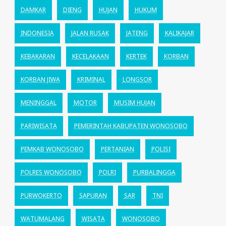
DAMKAR
DIENG
HUJAN
HUKUM
INDONESIA
JALAN RUSAK
JATENG
KALIKAJAR
KEBAKARAN
KECELAKAAN
KERTEK
KORBAN
KORBAN JIWA
KRIMINAL
LONGSOR
MENINGGAL
MOTOR
MUSIM HUJAN
PARIWISATA
PEMERINTAH KABUPATEN WONOSOBO
PEMKAB WONOSOBO
PERTANIAN
POLISI
POLRES WONOSOBO
POLRI
PURBALINGGA
PURWOKERTO
SAPURAN
SAR
TNI
WATUMALANG
WISATA
WONOSOBO