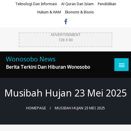
Skip
Teknologi Dan Informasi
Al Quran Dan Islam
Pendidikan
To
Hukum & HAM
Ekonomi & Bisnis
Content
ADVERTISEMENT
728 X 90
Wonosobo News
Berita Terkini Dan Hiburan Wonosobo
Musibah Hujan 23 Mei 2025
HOMEPAGE
MUSIBAH HUJAN 23 MEI 2025