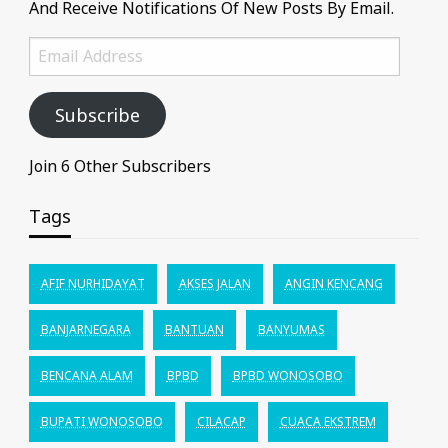
And Receive Notifications Of New Posts By Email.
Email
Address
Subscribe
Join 6 Other Subscribers
Tags
AFIF NURHIDAYAT
AKSES JALAN
ANGIN KENCANG
BANJARNEGARA
BANTUAN
BANYUMAS
BENCANA ALAM
BPBD
BPBD WONOSOBO
BUPATI WONOSOBO
CILACAP
CUACA EKSTREM