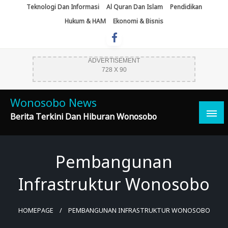
Skip
Teknologi Dan Informasi
Al Quran Dan Islam
Pendidikan
To
Hukum & HAM
Ekonomi & Bisnis
Content
ADVERTISEMENT
728 X 90
Wonosobo News
Berita Terkini Dan Hiburan Wonosobo
Pembangunan
Infrastruktur Wonosobo
HOMEPAGE
PEMBANGUNAN INFRASTRUKTUR WONOSOBO