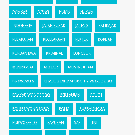
DAMKAR
DIENG
HUJAN
HUKUM
INDONESIA
JALAN RUSAK
JATENG
KALIKAJAR
KEBAKARAN
KECELAKAAN
KERTEK
KORBAN
KORBAN JIWA
KRIMINAL
LONGSOR
MENINGGAL
MOTOR
MUSIM HUJAN
PARIWISATA
PEMERINTAH KABUPATEN WONOSOBO
PEMKAB WONOSOBO
PERTANIAN
POLISI
POLRES WONOSOBO
POLRI
PURBALINGGA
PURWOKERTO
SAPURAN
SAR
TNI