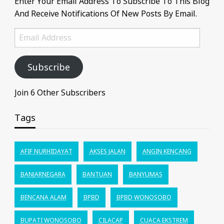
Enter Your Email Address To Subscribe To This Blog
And Receive Notifications Of New Posts By Email.
Email
Address
Subscribe
Join 6 Other Subscribers
Tags
AFIF NURHIDAYAT
AKSES JALAN
ANGIN KENCANG
BANJARNEGARA
BANTUAN
BANYUMAS
BENCANA ALAM
BPBD
BPBD WONOSOBO
BUPATI WONOSOBO
CILACAP
CUACA EKSTREM