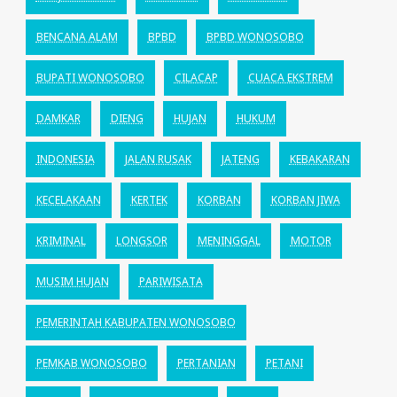
BENCANA ALAM
BPBD
BPBD WONOSOBO
BUPATI WONOSOBO
CILACAP
CUACA EKSTREM
DAMKAR
DIENG
HUJAN
HUKUM
INDONESIA
JALAN RUSAK
JATENG
KEBAKARAN
KECELAKAAN
KERTEK
KORBAN
KORBAN JIWA
KRIMINAL
LONGSOR
MENINGGAL
MOTOR
MUSIM HUJAN
PARIWISATA
PEMERINTAH KABUPATEN WONOSOBO
PEMKAB WONOSOBO
PERTANIAN
PETANI