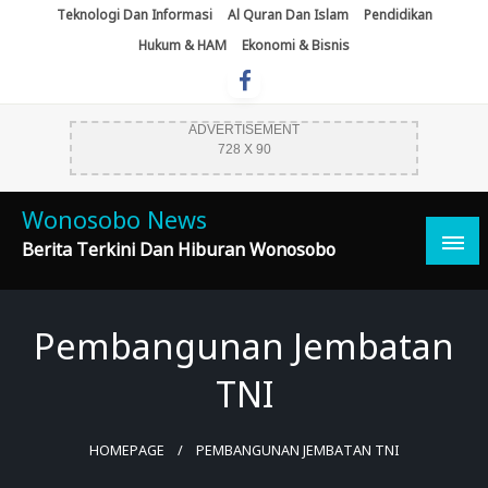
Skip
Teknologi Dan Informasi
Al Quran Dan Islam
Pendidikan
To
Hukum & HAM
Ekonomi & Bisnis
Content
ADVERTISEMENT
728 X 90
Wonosobo News
Berita Terkini Dan Hiburan Wonosobo
Pembangunan Jembatan
TNI
HOMEPAGE
PEMBANGUNAN JEMBATAN TNI