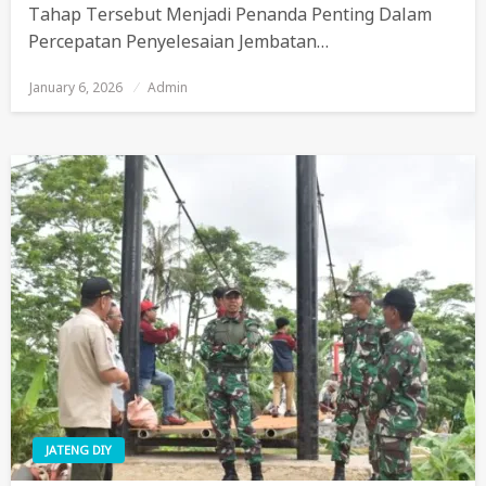
Tahap Tersebut Menjadi Penanda Penting Dalam
Percepatan Penyelesaian Jembatan…
January 6, 2026
Posted
Admin
On
JATENG DIY