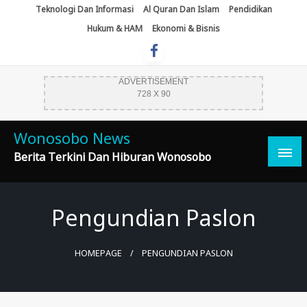
Skip
Teknologi Dan Informasi
Al Quran Dan Islam
Pendidikan
To
Hukum & HAM
Ekonomi & Bisnis
Content
ADVERTISEMENT
728 X 90
Wonosobo News
Berita Terkini Dan Hiburan Wonosobo
Pengundian Paslon
HOMEPAGE
PENGUNDIAN PASLON