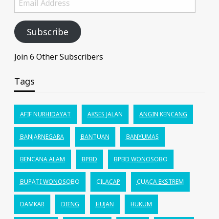
Address
Subscribe
Join 6 Other Subscribers
Tags
AFIF NURHIDAYAT
AKSES JALAN
ANGIN KENCANG
BANJARNEGARA
BANTUAN
BANYUMAS
BENCANA ALAM
BPBD
BPBD WONOSOBO
BUPATI WONOSOBO
CILACAP
CUACA EKSTREM
DAMKAR
DIENG
HUJAN
HUKUM