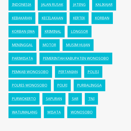
INDONESIA
JALAN RUSAK
JATENG
KALIKAJAR
KEBAKARAN
KECELAKAAN
KERTEK
KORBAN
KORBAN JIWA
KRIMINAL
LONGSOR
MENINGGAL
MOTOR
MUSIM HUJAN
PARIWISATA
PEMERINTAH KABUPATEN WONOSOBO
PEMKAB WONOSOBO
PERTANIAN
POLISI
POLRES WONOSOBO
POLRI
PURBALINGGA
PURWOKERTO
SAPURAN
SAR
TNI
WATUMALANG
WISATA
WONOSOBO