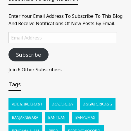
Enter Your Email Address To Subscribe To This Blog
And Receive Notifications Of New Posts By Email.
Email
Address
Subscribe
Join 6 Other Subscribers
Tags
AFIF NURHIDAYAT
AKSES JALAN
ANGIN KENCANG
BANJARNEGARA
BANTUAN
BANYUMAS
BENCANA ALAM
BPBD
BPBD WONOSOBO