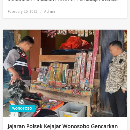
February 26, 2025
Posted
Admin
On
WONOSOBO
Jajaran Polsek Kejajar Wonosobo Gencarkan