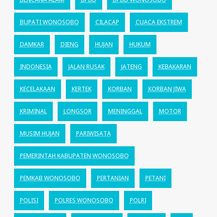
BUPATI WONOSOBO
CILACAP
CUACA EKSTREM
DAMKAR
DIENG
HUJAN
HUKUM
INDONESIA
JALAN RUSAK
JATENG
KEBAKARAN
KECELAKAAN
KERTEK
KORBAN
KORBAN JIWA
KRIMINAL
LONGSOR
MENINGGAL
MOTOR
MUSIM HUJAN
PARIWISATA
PEMERINTAH KABUPATEN WONOSOBO
PEMKAB WONOSOBO
PERTANIAN
PETANI
POLISI
POLRES WONOSOBO
POLRI