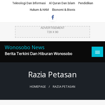
Skip
Teknologi Dan Informasi
Al Quran Dan Islam
Pendidikan
To
Hukum & HAM
Ekonomi & Bisnis
Content
ADVERTISEMENT
728 X 90
Wonosobo News
Berita Terkini Dan Hiburan Wonosobo
Razia Petasan
HOMEPAGE
RAZIA PETASAN