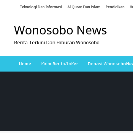
Skip
Teknologi Dan Informasi
Al Quran Dan Islam
Pendidikan
H
To
Content
Wonosobo News
Berita Terkini Dan Hiburan Wonosobo
Home
Kirim Berita/LoKer
Donasi WonosoboNe