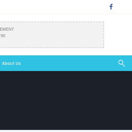
SEMENT
 90
About Us