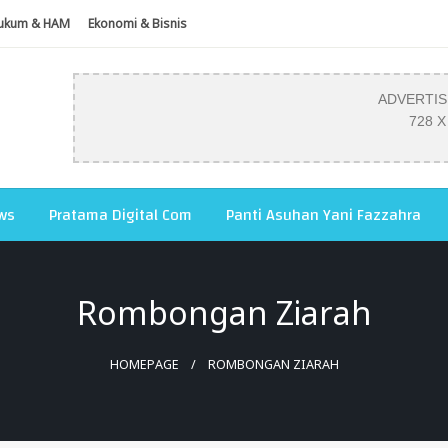
ukum & HAM
Ekonomi & Bisnis
ADVERTI
728 X
ws
Pratama Digital Com
Panti Asuhan Yani Fazzahra
Rombongan Ziarah
HOMEPAGE
ROMBONGAN ZIARAH