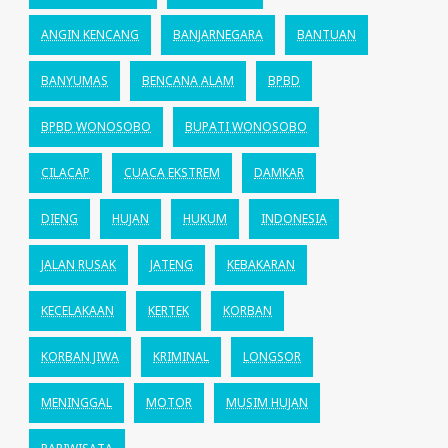
ANGIN KENCANG
BANJARNEGARA
BANTUAN
BANYUMAS
BENCANA ALAM
BPBD
BPBD WONOSOBO
BUPATI WONOSOBO
CILACAP
CUACA EKSTREM
DAMKAR
DIENG
HUJAN
HUKUM
INDONESIA
JALAN RUSAK
JATENG
KEBAKARAN
KECELAKAAN
KERTEK
KORBAN
KORBAN JIWA
KRIMINAL
LONGSOR
MENINGGAL
MOTOR
MUSIM HUJAN