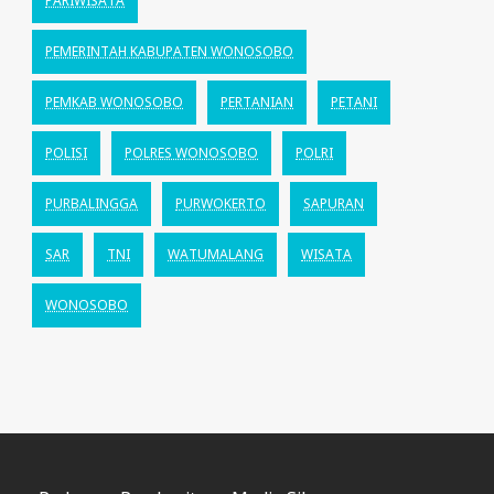
PARIWISATA
PEMERINTAH KABUPATEN WONOSOBO
PEMKAB WONOSOBO
PERTANIAN
PETANI
POLISI
POLRES WONOSOBO
POLRI
PURBALINGGA
PURWOKERTO
SAPURAN
SAR
TNI
WATUMALANG
WISATA
WONOSOBO