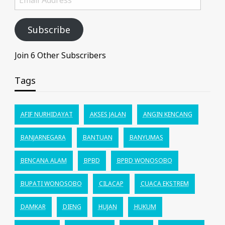
Address
Subscribe
Join 6 Other Subscribers
Tags
AFIF NURHIDAYAT
AKSES JALAN
ANGIN KENCANG
BANJARNEGARA
BANTUAN
BANYUMAS
BENCANA ALAM
BPBD
BPBD WONOSOBO
BUPATI WONOSOBO
CILACAP
CUACA EKSTREM
DAMKAR
DIENG
HUJAN
HUKUM