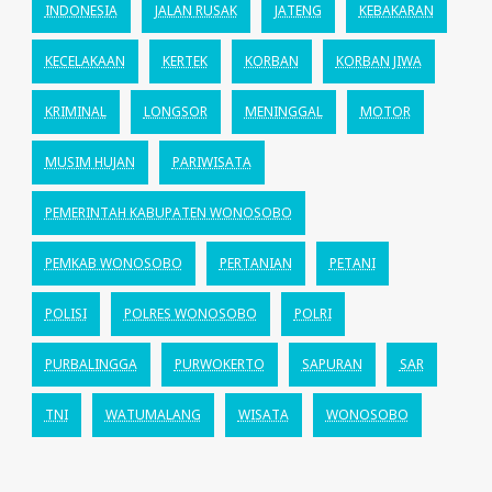
INDONESIA
JALAN RUSAK
JATENG
KEBAKARAN
KECELAKAAN
KERTEK
KORBAN
KORBAN JIWA
KRIMINAL
LONGSOR
MENINGGAL
MOTOR
MUSIM HUJAN
PARIWISATA
PEMERINTAH KABUPATEN WONOSOBO
PEMKAB WONOSOBO
PERTANIAN
PETANI
POLISI
POLRES WONOSOBO
POLRI
PURBALINGGA
PURWOKERTO
SAPURAN
SAR
TNI
WATUMALANG
WISATA
WONOSOBO