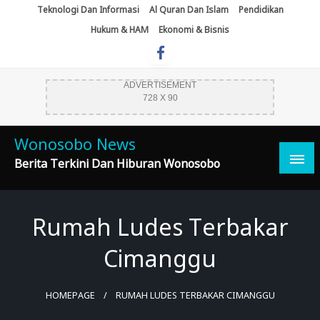
Skip
Teknologi Dan Informasi
Al Quran Dan Islam
Pendidikan
To
Hukum & HAM
Ekonomi & Bisnis
Content
ADVERTISEMENT
728 X 90
Wonosobo News
Berita Terkini Dan Hiburan Wonosobo
Rumah Ludes Terbakar
Cimanggu
HOMEPAGE
RUMAH LUDES TERBAKAR CIMANGGU