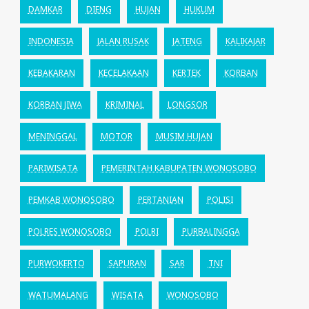
DAMKAR
DIENG
HUJAN
HUKUM
INDONESIA
JALAN RUSAK
JATENG
KALIKAJAR
KEBAKARAN
KECELAKAAN
KERTEK
KORBAN
KORBAN JIWA
KRIMINAL
LONGSOR
MENINGGAL
MOTOR
MUSIM HUJAN
PARIWISATA
PEMERINTAH KABUPATEN WONOSOBO
PEMKAB WONOSOBO
PERTANIAN
POLISI
POLRES WONOSOBO
POLRI
PURBALINGGA
PURWOKERTO
SAPURAN
SAR
TNI
WATUMALANG
WISATA
WONOSOBO