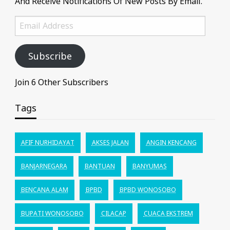
And Receive Notifications Of New Posts By Email.
Email
Address
Subscribe
Join 6 Other Subscribers
Tags
AFIF NURHIDAYAT
AKSES JALAN
ANGIN KENCANG
BANJARNEGARA
BANTUAN
BANYUMAS
BENCANA ALAM
BPBD
BPBD WONOSOBO
BUPATI WONOSOBO
CILACAP
CUACA EKSTREM