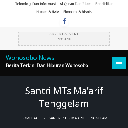
Skip
Teknologi Dan Informasi
Al Quran Dan Islam
Pendidikan
To
Hukum & HAM
Ekonomi & Bisnis
Content
ADVERTISEMENT
728 X 90
Wonosobo News
Berita Terkini Dan Hiburan Wonosobo
Santri MTs Ma’arif
Tenggelam
HOMEPAGE
SANTRI MTS MA’ARIF TENGGELAM