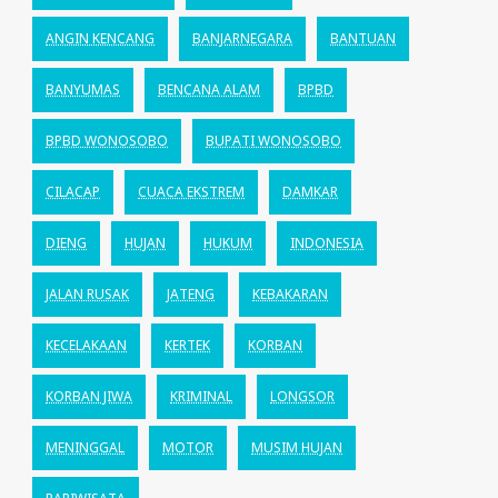
ANGIN KENCANG
BANJARNEGARA
BANTUAN
BANYUMAS
BENCANA ALAM
BPBD
BPBD WONOSOBO
BUPATI WONOSOBO
CILACAP
CUACA EKSTREM
DAMKAR
DIENG
HUJAN
HUKUM
INDONESIA
JALAN RUSAK
JATENG
KEBAKARAN
KECELAKAAN
KERTEK
KORBAN
KORBAN JIWA
KRIMINAL
LONGSOR
MENINGGAL
MOTOR
MUSIM HUJAN