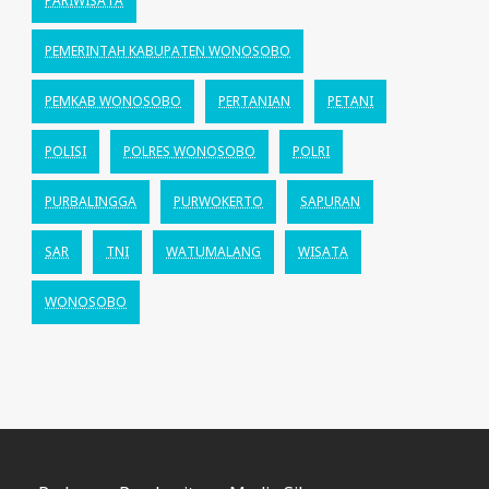
PARIWISATA
PEMERINTAH KABUPATEN WONOSOBO
PEMKAB WONOSOBO
PERTANIAN
PETANI
POLISI
POLRES WONOSOBO
POLRI
PURBALINGGA
PURWOKERTO
SAPURAN
SAR
TNI
WATUMALANG
WISATA
WONOSOBO