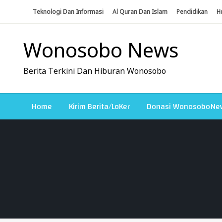
Skip
Teknologi Dan Informasi
Al Quran Dan Islam
Pendidikan
H
To
Content
Wonosobo News
Berita Terkini Dan Hiburan Wonosobo
Home
Kirim Berita/LoKer
Donasi WonosoboNe