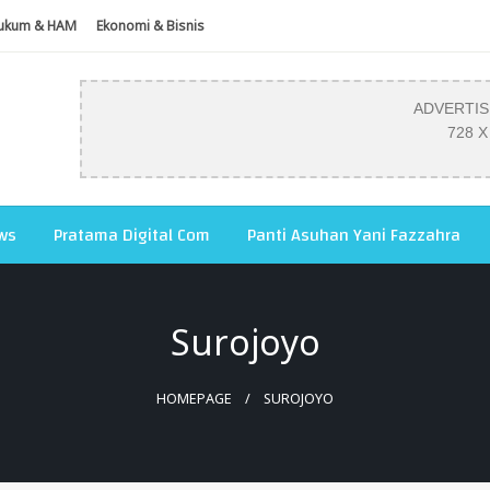
ukum & HAM
Ekonomi & Bisnis
ADVERTI
728 X
ws
Pratama Digital Com
Panti Asuhan Yani Fazzahra
Surojoyo
HOMEPAGE
SUROJOYO