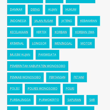
DAMKAR
DIENG
HUJAN
HUKUM
INDONESIA
JALAN RUSAK
JATENG
KEBAKARAN
KECELAKAAN
KERTEK
KORBAN
KORBAN JIWA
KRIMINAL
LONGSOR
MENINGGAL
MOTOR
MUSIM HUJAN
PARIWISATA
PEMERINTAH KABUPATEN WONOSOBO
PEMKAB WONOSOBO
PERTANIAN
PETANI
POLISI
POLRES WONOSOBO
POLRI
PURBALINGGA
PURWOKERTO
SAPURAN
SAR