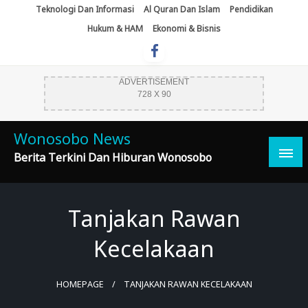
Skip
Teknologi Dan Informasi
Al Quran Dan Islam
Pendidikan
To
Hukum & HAM
Ekonomi & Bisnis
Content
ADVERTISEMENT
728 X 90
Wonosobo News
Berita Terkini Dan Hiburan Wonosobo
Tanjakan Rawan
Kecelakaan
HOMEPAGE
TANJAKAN RAWAN KECELAKAAN