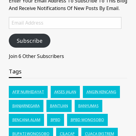
Enter Your Email Address To Subscribe To This Blog
And Receive Notifications Of New Posts By Email.
Email
Address
Subscribe
Join 6 Other Subscribers
Tags
AFIF NURHIDAYAT
AKSES JALAN
ANGIN KENCANG
BANJARNEGARA
BANTUAN
BANYUMAS
BENCANA ALAM
BPBD
BPBD WONOSOBO
BUPATI WONOSOBO
CILACAP
CUACA EKSTREM