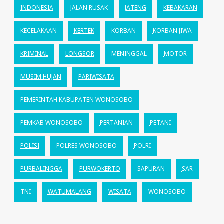
INDONESIA
JALAN RUSAK
JATENG
KEBAKARAN
KECELAKAAN
KERTEK
KORBAN
KORBAN JIWA
KRIMINAL
LONGSOR
MENINGGAL
MOTOR
MUSIM HUJAN
PARIWISATA
PEMERINTAH KABUPATEN WONOSOBO
PEMKAB WONOSOBO
PERTANIAN
PETANI
POLISI
POLRES WONOSOBO
POLRI
PURBALINGGA
PURWOKERTO
SAPURAN
SAR
TNI
WATUMALANG
WISATA
WONOSOBO