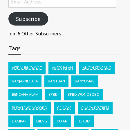
Address
Subscribe
Join 6 Other Subscribers
Tags
AFIF NURHIDAYAT
AKSES JALAN
ANGIN KENCANG
BANJARNEGARA
BANTUAN
BANYUMAS
BENCANA ALAM
BPBD
BPBD WONOSOBO
BUPATI WONOSOBO
CILACAP
CUACA EKSTREM
DAMKAR
DIENG
HUJAN
HUKUM