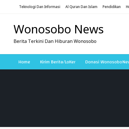
Skip
Teknologi Dan Informasi
Al Quran Dan Islam
Pendidikan
H
To
Content
Wonosobo News
Berita Terkini Dan Hiburan Wonosobo
Home
Kirim Berita/LoKer
Donasi WonosoboNe