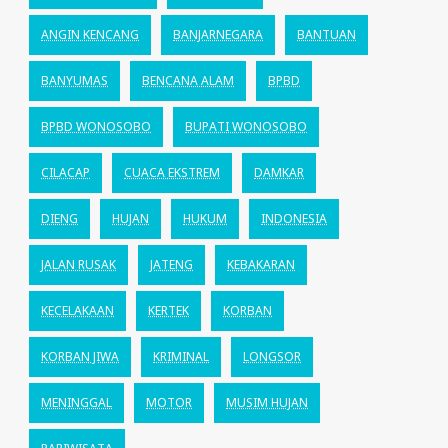
ANGIN KENCANG
BANJARNEGARA
BANTUAN
BANYUMAS
BENCANA ALAM
BPBD
BPBD WONOSOBO
BUPATI WONOSOBO
CILACAP
CUACA EKSTREM
DAMKAR
DIENG
HUJAN
HUKUM
INDONESIA
JALAN RUSAK
JATENG
KEBAKARAN
KECELAKAAN
KERTEK
KORBAN
KORBAN JIWA
KRIMINAL
LONGSOR
MENINGGAL
MOTOR
MUSIM HUJAN