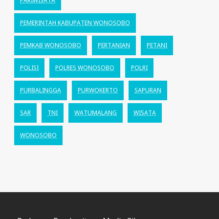
PARIWISATA
PEMERINTAH KABUPATEN WONOSOBO
PEMKAB WONOSOBO
PERTANIAN
PETANI
POLISI
POLRES WONOSOBO
POLRI
PURBALINGGA
PURWOKERTO
SAPURAN
SAR
TNI
WATUMALANG
WISATA
WONOSOBO