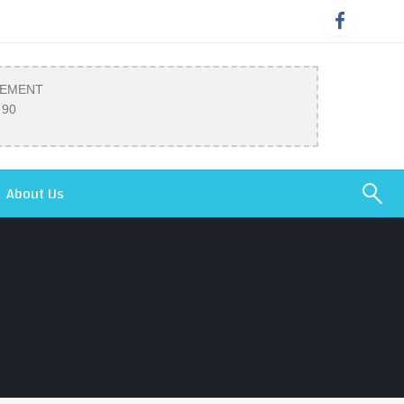
SEMENT
 90
About Us