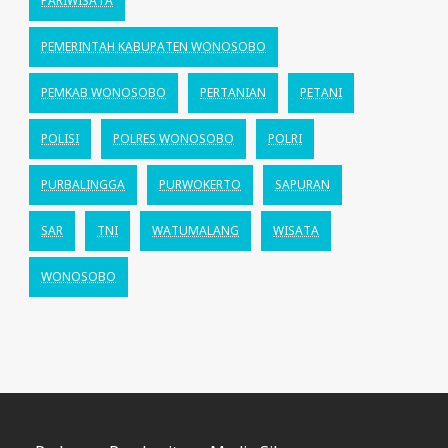
PARIWISATA
PEMERINTAH KABUPATEN WONOSOBO
PEMKAB WONOSOBO
PERTANIAN
PETANI
POLISI
POLRES WONOSOBO
POLRI
PURBALINGGA
PURWOKERTO
SAPURAN
SAR
TNI
WATUMALANG
WISATA
WONOSOBO