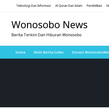
Skip
Teknologi Dan Informasi
Al Quran Dan Islam
Pendidikan
H
To
Content
Wonosobo News
Berita Terkini Dan Hiburan Wonosobo
Home
Kirim Berita/LoKer
Donasi WonosoboNe