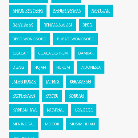
ANGIN KENCANG
BANJARNEGARA
BANTUAN
BANYUMAS
BENCANA ALAM
BPBD
BPBD WONOSOBO
BUPATI WONOSOBO
CILACAP
CUACA EKSTREM
DAMKAR
DIENG
HUJAN
HUKUM
INDONESIA
JALAN RUSAK
JATENG
KEBAKARAN
KECELAKAAN
KERTEK
KORBAN
KORBAN JIWA
KRIMINAL
LONGSOR
MENINGGAL
MOTOR
MUSIM HUJAN