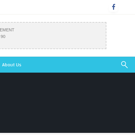
SEMENT
 90
About Us