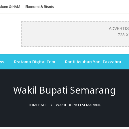
ukum & HAM
Ekonomi & Bisnis
ADVERTI
728 X
ws
Pratama Digital Com
Panti Asuhan Yani Fazzahra
Wakil Bupati Semarang
HOMEPAGE
WAKIL BUPATI SEMARANG