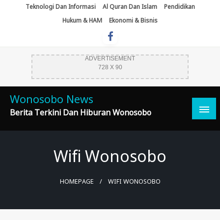
Skip
Teknologi Dan Informasi
Al Quran Dan Islam
Pendidikan
To
Hukum & HAM
Ekonomi & Bisnis
Content
ADVERTISEMENT
728 X 90
Wonosobo News
Berita Terkini Dan Hiburan Wonosobo
Wifi Wonosobo
HOMEPAGE
WIFI WONOSOBO