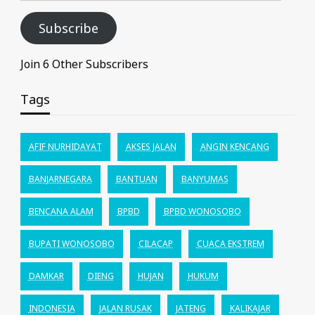
Subscribe
Join 6 Other Subscribers
Tags
AFIF NURHIDAYAT
AKSES JALAN
ANGIN KENCANG
BANJARNEGARA
BANTUAN
BANYUMAS
BENCANA ALAM
BPBD
BPBD WONOSOBO
BUPATI WONOSOBO
CILACAP
CUACA EKSTREM
DAMKAR
DIENG
HUJAN
HUKUM
INDONESIA
JALAN RUSAK
JATENG
KALIKAJAR