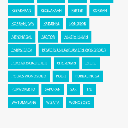
KEBAKARAN
KECELAKAAN
KERTEK
KORBAN
KORBAN JIWA
KRIMINAL
LONGSOR
MENINGGAL
MOTOR
MUSIM HUJAN
PARIWISATA
PEMERINTAH KABUPATEN WONOSOBO
PEMKAB WONOSOBO
PERTANIAN
POLISI
POLRES WONOSOBO
POLRI
PURBALINGGA
PURWOKERTO
SAPURAN
SAR
TNI
WATUMALANG
WISATA
WONOSOBO