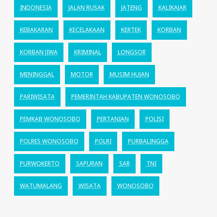
INDONESIA
JALAN RUSAK
JATENG
KALIKAJAR
KEBAKARAN
KECELAKAAN
KERTEK
KORBAN
KORBAN JIWA
KRIMINAL
LONGSOR
MENINGGAL
MOTOR
MUSIM HUJAN
PARIWISATA
PEMERINTAH KABUPATEN WONOSOBO
PEMKAB WONOSOBO
PERTANIAN
POLISI
POLRES WONOSOBO
POLRI
PURBALINGGA
PURWOKERTO
SAPURAN
SAR
TNI
WATUMALANG
WISATA
WONOSOBO