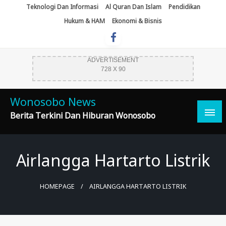
Skip
Teknologi Dan Informasi
Al Quran Dan Islam
Pendidikan
To
Hukum & HAM
Ekonomi & Bisnis
Content
ADVERTISEMENT
728 X 90
Wonosobo News
Berita Terkini Dan Hiburan Wonosobo
Airlangga Hartarto Listrik
HOMEPAGE
AIRLANGGA HARTARTO LISTRIK