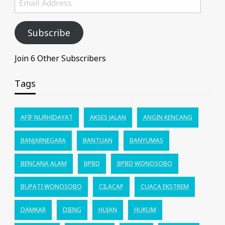
Address
Subscribe
Join 6 Other Subscribers
Tags
AFIF NURHIDAYAT
AKSES JALAN
ANGIN KENCANG
BANJARNEGARA
BANTUAN
BANYUMAS
BENCANA ALAM
BPBD
BPBD WONOSOBO
BUPATI WONOSOBO
CILACAP
CUACA EKSTREM
DAMKAR
DIENG
HUJAN
HUKUM