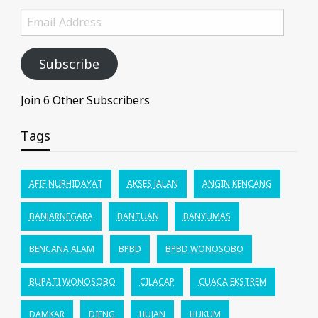
Email
Address
Subscribe
Join 6 Other Subscribers
Tags
AFIF NURHIDAYAT
AKSES JALAN
ANGIN KENCANG
BANJARNEGARA
BANTUAN
BANYUMAS
BENCANA ALAM
BPBD
BPBD WONOSOBO
BUPATI WONOSOBO
CILACAP
CUACA EKSTREM
DAMKAR
DIENG
HUJAN
HUKUM