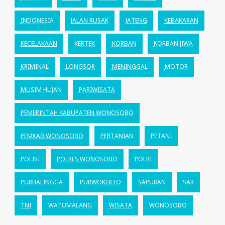
INDONESIA
JALAN RUSAK
JATENG
KEBAKARAN
KECELAKAAN
KERTEK
KORBAN
KORBAN JIWA
KRIMINAL
LONGSOR
MENINGGAL
MOTOR
MUSIM HUJAN
PARIWISATA
PEMERINTAH KABUPATEN WONOSOBO
PEMKAB WONOSOBO
PERTANIAN
PETANI
POLISI
POLRES WONOSOBO
POLRI
PURBALINGGA
PURWOKERTO
SAPURAN
SAR
TNI
WATUMALANG
WISATA
WONOSOBO