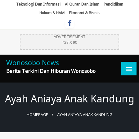
Skip
Teknologi Dan Informasi
Al Quran Dan Islam
Pendidikan
To
Hukum & HAM
Ekonomi & Bisnis
Content
ADVERTISEMENT
728 X 90
Wonosobo News
Berita Terkini Dan Hiburan Wonosobo
Ayah Aniaya Anak Kandung
HOMEPAGE
AYAH ANIAYA ANAK KANDUNG