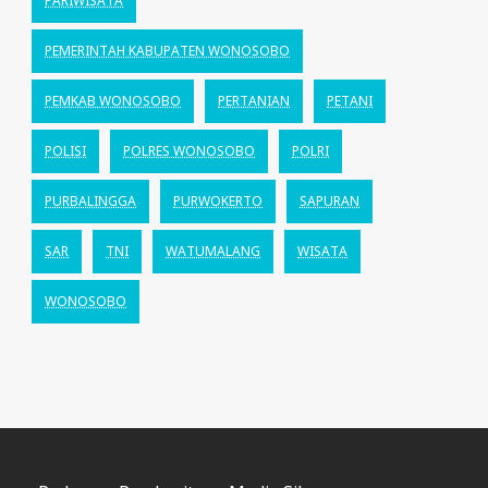
PARIWISATA
PEMERINTAH KABUPATEN WONOSOBO
PEMKAB WONOSOBO
PERTANIAN
PETANI
POLISI
POLRES WONOSOBO
POLRI
PURBALINGGA
PURWOKERTO
SAPURAN
SAR
TNI
WATUMALANG
WISATA
WONOSOBO