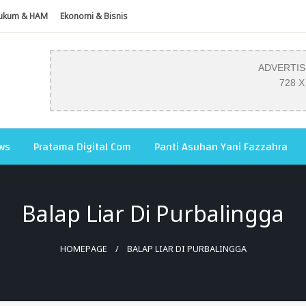
ukum & HAM
Ekonomi & Bisnis
ADVERTI
728 X
ws
Pratama Digital Com
Panti Asuhan Yani Fazzahra
Balap Liar Di Purbalingga
HOMEPAGE
BALAP LIAR DI PURBALINGGA