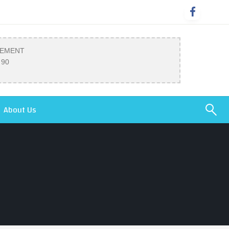
SEMENT
 90
About Us