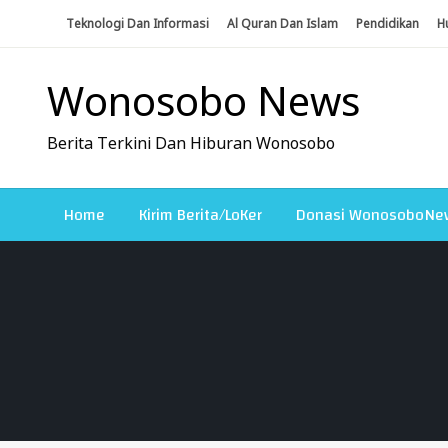
Skip
Teknologi Dan Informasi
Al Quran Dan Islam
Pendidikan
H
To
Content
Wonosobo News
Berita Terkini Dan Hiburan Wonosobo
Home
Kirim Berita/LoKer
Donasi WonosoboNe