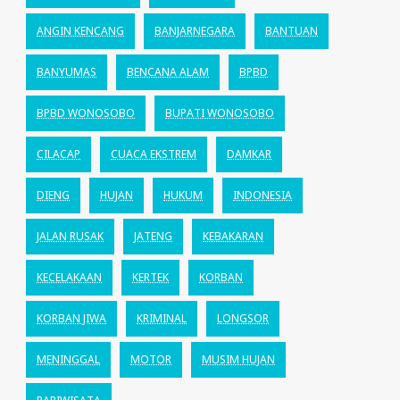
ANGIN KENCANG
BANJARNEGARA
BANTUAN
BANYUMAS
BENCANA ALAM
BPBD
BPBD WONOSOBO
BUPATI WONOSOBO
CILACAP
CUACA EKSTREM
DAMKAR
DIENG
HUJAN
HUKUM
INDONESIA
JALAN RUSAK
JATENG
KEBAKARAN
KECELAKAAN
KERTEK
KORBAN
KORBAN JIWA
KRIMINAL
LONGSOR
MENINGGAL
MOTOR
MUSIM HUJAN