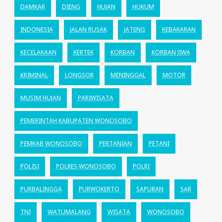
DAMKAR
DIENG
HUJAN
HUKUM
INDONESIA
JALAN RUSAK
JATENG
KEBAKARAN
KECELAKAAN
KERTEK
KORBAN
KORBAN JIWA
KRIMINAL
LONGSOR
MENINGGAL
MOTOR
MUSIM HUJAN
PARIWISATA
PEMERINTAH KABUPATEN WONOSOBO
PEMKAB WONOSOBO
PERTANIAN
PETANI
POLISI
POLRES WONOSOBO
POLRI
PURBALINGGA
PURWOKERTO
SAPURAN
SAR
TNI
WATUMALANG
WISATA
WONOSOBO