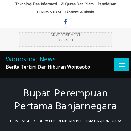
Skip
Teknologi Dan Informasi
Al Quran Dan Islam
Pendidikan
To
Hukum & HAM
Ekonomi & Bisnis
Content
ADVERTISEMENT
728 X 90
Wonosobo News
Berita Terkini Dan Hiburan Wonosobo
Bupati Perempuan
Pertama Banjarnegara
HOMEPAGE
BUPATI PEREMPUAN PERTAMA BANJARNEGARA