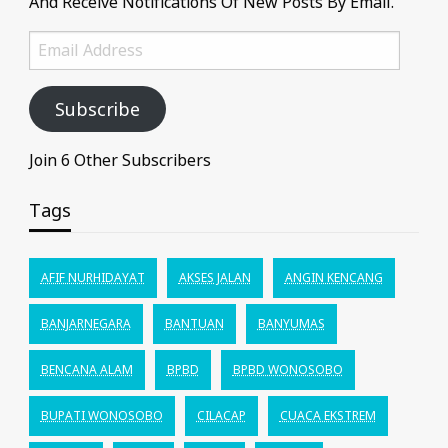
And Receive Notifications Of New Posts By Email.
Email
Address
Subscribe
Join 6 Other Subscribers
Tags
AFIF NURHIDAYAT
AKSES JALAN
ANGIN KENCANG
BANJARNEGARA
BANTUAN
BANYUMAS
BENCANA ALAM
BPBD
BPBD WONOSOBO
BUPATI WONOSOBO
CILACAP
CUACA EKSTREM