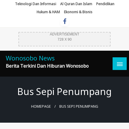
Skip
Teknologi Dan Informasi
Al Quran Dan Islam
Pendidikan
To
Hukum & HAM
Ekonomi & Bisnis
Content
ADVERTISEMENT
728 X 90
Wonosobo News
Berita Terkini Dan Hiburan Wonosobo
Bus Sepi Penumpang
HOMEPAGE
BUS SEPI PENUMPANG