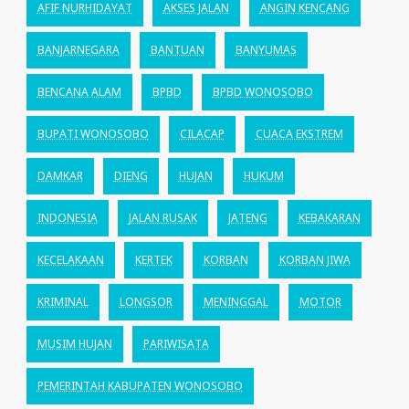
AFIF NURHIDAYAT
AKSES JALAN
ANGIN KENCANG
BANJARNEGARA
BANTUAN
BANYUMAS
BENCANA ALAM
BPBD
BPBD WONOSOBO
BUPATI WONOSOBO
CILACAP
CUACA EKSTREM
DAMKAR
DIENG
HUJAN
HUKUM
INDONESIA
JALAN RUSAK
JATENG
KEBAKARAN
KECELAKAAN
KERTEK
KORBAN
KORBAN JIWA
KRIMINAL
LONGSOR
MENINGGAL
MOTOR
MUSIM HUJAN
PARIWISATA
PEMERINTAH KABUPATEN WONOSOBO