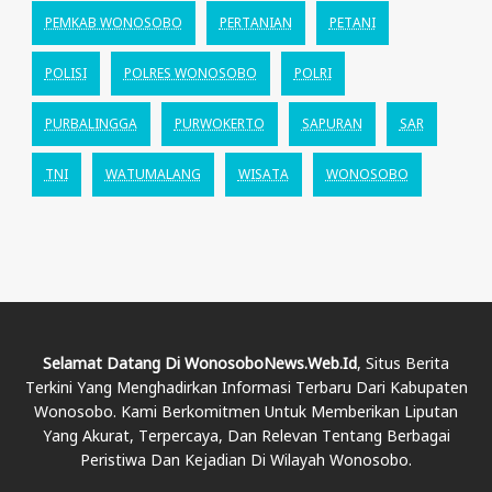
PEMKAB WONOSOBO
PERTANIAN
PETANI
POLISI
POLRES WONOSOBO
POLRI
PURBALINGGA
PURWOKERTO
SAPURAN
SAR
TNI
WATUMALANG
WISATA
WONOSOBO
Selamat Datang Di WonosoboNews.web.id
, Situs Berita
Terkini Yang Menghadirkan Informasi Terbaru Dari Kabupaten
Wonosobo. Kami Berkomitmen Untuk Memberikan Liputan
Yang Akurat, Terpercaya, Dan Relevan Tentang Berbagai
Peristiwa Dan Kejadian Di Wilayah Wonosobo.