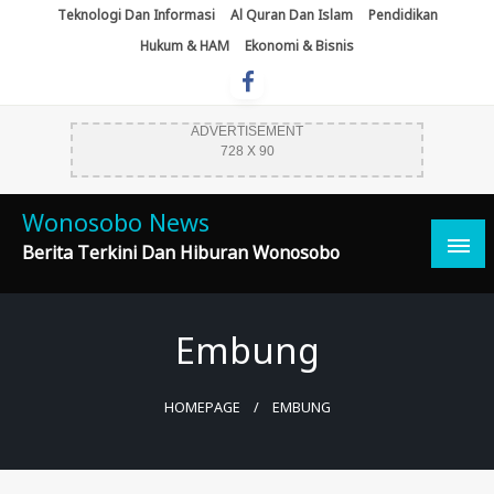
Skip
Teknologi Dan Informasi
Al Quran Dan Islam
Pendidikan
To
Hukum & HAM
Ekonomi & Bisnis
Content
ADVERTISEMENT
728 X 90
Wonosobo News
Berita Terkini Dan Hiburan Wonosobo
Embung
HOMEPAGE
EMBUNG