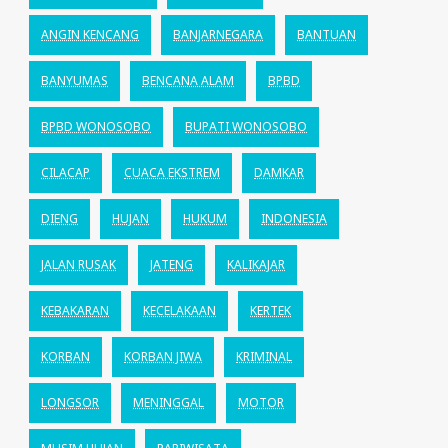
ANGIN KENCANG
BANJARNEGARA
BANTUAN
BANYUMAS
BENCANA ALAM
BPBD
BPBD WONOSOBO
BUPATI WONOSOBO
CILACAP
CUACA EKSTREM
DAMKAR
DIENG
HUJAN
HUKUM
INDONESIA
JALAN RUSAK
JATENG
KALIKAJAR
KEBAKARAN
KECELAKAAN
KERTEK
KORBAN
KORBAN JIWA
KRIMINAL
LONGSOR
MENINGGAL
MOTOR