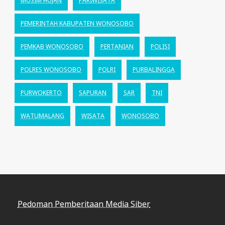
MUSIM HUJAN
PARIWISATA
PEMERINTAH KABUPATEN WONOSOBO
PEMKAB WONOSOBO
PERTANIAN
POLISI
POLRES WONOSOBO
POLRI
PURBALINGGA
PURWOKERTO
SAPURAN
SAR
TNI
WATUMALANG
WISATA
WONOSOBO
Pedoman Pemberitaan Media Siber