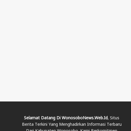
Selamat Datang Di WonosoboNews.web.id
, Situs
Berita Terkini Yang Menghadirkan Informasi Terbaru
Dari Kabupaten Wonosobo. Kami Berkomitmen