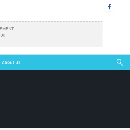
SEMENT
 90
About Us