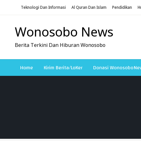
Skip
Teknologi Dan Informasi
Al Quran Dan Islam
Pendidikan
H
To
Content
Wonosobo News
Berita Terkini Dan Hiburan Wonosobo
Home
Kirim Berita/LoKer
Donasi WonosoboNe