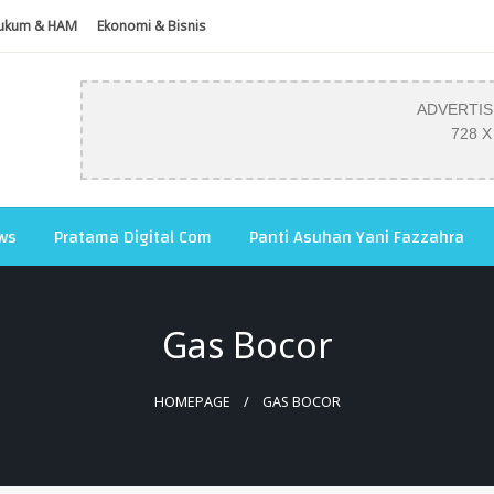
ukum & HAM
Ekonomi & Bisnis
ADVERTI
728 X
ws
Pratama Digital Com
Panti Asuhan Yani Fazzahra
Gas Bocor
HOMEPAGE
GAS BOCOR