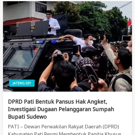
JATENG DIY
DPRD Pati Bentuk Pansus Hak Angket,
Investigasi Dugaan Pelanggaran Sumpah
Bupati Sudewo
PATI – Dewan Perwakilan Rakyat Daerah (DPRD)
Kabupaten Pati Resmi Membentuk Panitia Khusus