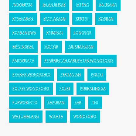
INDONESIA
JALAN RUSAK
JATENG
KALIKAJAR
KEBAKARAN
KECELAKAAN
KERTEK
KORBAN
KORBAN JIWA
KRIMINAL
LONGSOR
MENINGGAL
MOTOR
MUSIM HUJAN
PARIWISATA
PEMERINTAH KABUPATEN WONOSOBO
PEMKAB WONOSOBO
PERTANIAN
POLISI
POLRES WONOSOBO
POLRI
PURBALINGGA
PURWOKERTO
SAPURAN
SAR
TNI
WATUMALANG
WISATA
WONOSOBO