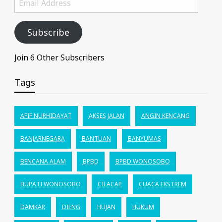
Address
Subscribe
Join 6 Other Subscribers
Tags
AFIF NURHIDAYAT
AKSES JALAN
ANGIN KENCANG
BANJARNEGARA
BANTUAN
BANYUMAS
BENCANA ALAM
BPBD
BPBD WONOSOBO
BUPATI WONOSOBO
CILACAP
CUACA EKSTREM
DAMKAR
DIENG
HUJAN
HUKUM