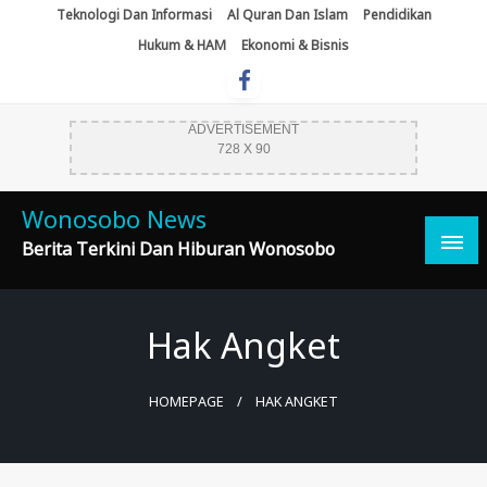
Skip
Teknologi Dan Informasi
Al Quran Dan Islam
Pendidikan
To
Hukum & HAM
Ekonomi & Bisnis
Content
ADVERTISEMENT
728 X 90
Wonosobo News
Berita Terkini Dan Hiburan Wonosobo
Hak Angket
HOMEPAGE
HAK ANGKET