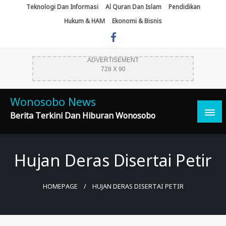
Skip
Teknologi Dan Informasi
Al Quran Dan Islam
Pendidikan
To
Hukum & HAM
Ekonomi & Bisnis
Content
ADVERTISEMENT
728 X 90
Wonosobo News
Berita Terkini Dan Hiburan Wonosobo
Hujan Deras Disertai Petir
HOMEPAGE
HUJAN DERAS DISERTAI PETIR