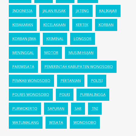
INDONESIA
JALAN RUSAK
JATENG
KALIKAJAR
KEBAKARAN
KECELAKAAN
KERTEK
KORBAN
KORBAN JIWA
KRIMINAL
LONGSOR
MENINGGAL
MOTOR
MUSIM HUJAN
PARIWISATA
PEMERINTAH KABUPATEN WONOSOBO
PEMKAB WONOSOBO
PERTANIAN
POLISI
POLRES WONOSOBO
POLRI
PURBALINGGA
PURWOKERTO
SAPURAN
SAR
TNI
WATUMALANG
WISATA
WONOSOBO