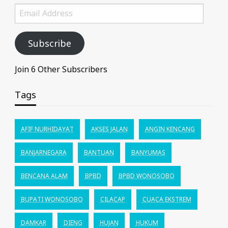
Email
Address
Subscribe
Join 6 Other Subscribers
Tags
AFIF NURHIDAYAT
AKSES JALAN
ANGIN KENCANG
BANJARNEGARA
BANTUAN
BANYUMAS
BENCANA ALAM
BPBD
BPBD WONOSOBO
BUPATI WONOSOBO
CILACAP
CUACA EKSTREM
DAMKAR
DIENG
HUJAN
HUKUM