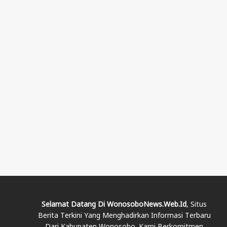
Selamat Datang Di WonosoboNews.web.id
, Situs
Berita Terkini Yang Menghadirkan Informasi Terbaru
Dari Kabupaten Wonosobo. Kami Berkomitmen