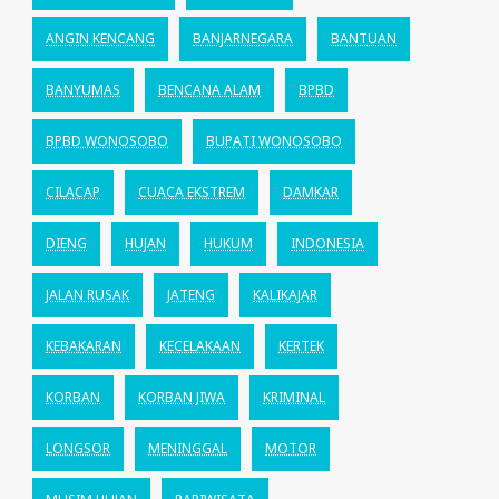
ANGIN KENCANG
BANJARNEGARA
BANTUAN
BANYUMAS
BENCANA ALAM
BPBD
BPBD WONOSOBO
BUPATI WONOSOBO
CILACAP
CUACA EKSTREM
DAMKAR
DIENG
HUJAN
HUKUM
INDONESIA
JALAN RUSAK
JATENG
KALIKAJAR
KEBAKARAN
KECELAKAAN
KERTEK
KORBAN
KORBAN JIWA
KRIMINAL
LONGSOR
MENINGGAL
MOTOR