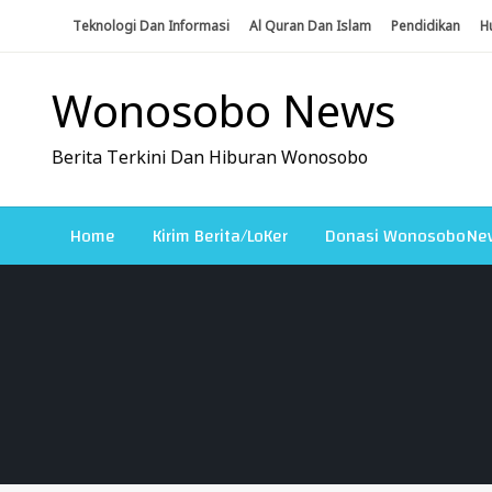
Skip
Teknologi Dan Informasi
Al Quran Dan Islam
Pendidikan
H
To
Content
Wonosobo News
Berita Terkini Dan Hiburan Wonosobo
Home
Kirim Berita/LoKer
Donasi WonosoboNe