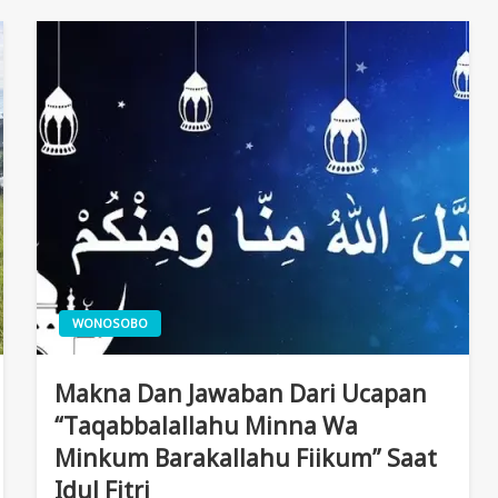
WONOSOBO
Makna Dan Jawaban Dari Ucapan
“Taqabbalallahu Minna Wa
Minkum Barakallahu Fiikum” Saat
Idul Fitri