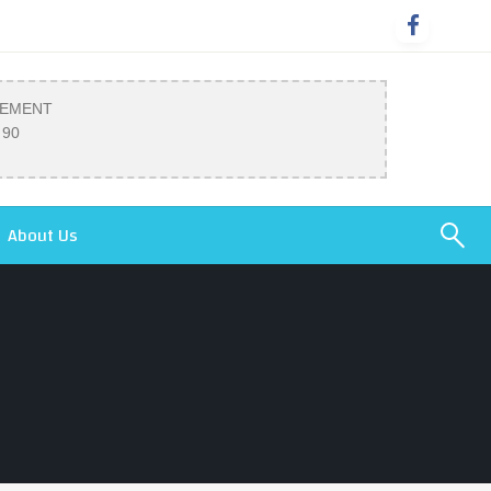
SEMENT
 90
About Us