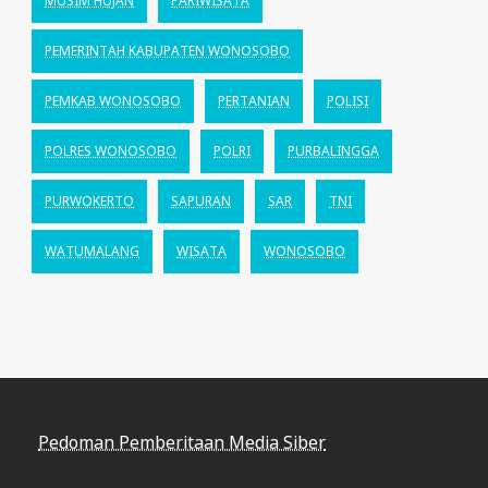
MUSIM HUJAN
PARIWISATA
PEMERINTAH KABUPATEN WONOSOBO
PEMKAB WONOSOBO
PERTANIAN
POLISI
POLRES WONOSOBO
POLRI
PURBALINGGA
PURWOKERTO
SAPURAN
SAR
TNI
WATUMALANG
WISATA
WONOSOBO
Pedoman Pemberitaan Media Siber