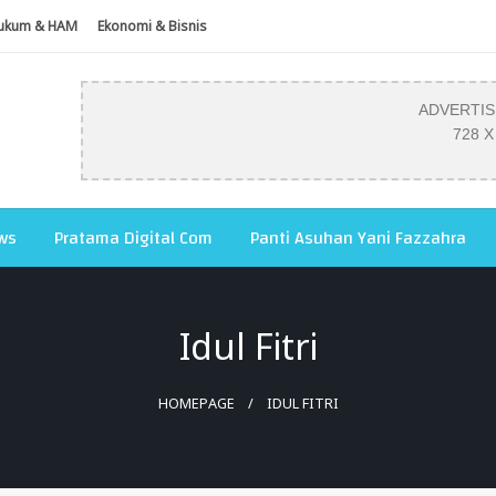
ukum & HAM
Ekonomi & Bisnis
ADVERTI
728 X
ws
Pratama Digital Com
Panti Asuhan Yani Fazzahra
Idul Fitri
HOMEPAGE
IDUL FITRI