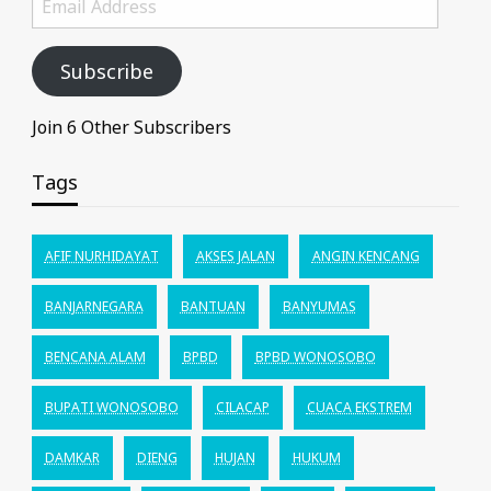
Address
Subscribe
Join 6 Other Subscribers
Tags
AFIF NURHIDAYAT
AKSES JALAN
ANGIN KENCANG
BANJARNEGARA
BANTUAN
BANYUMAS
BENCANA ALAM
BPBD
BPBD WONOSOBO
BUPATI WONOSOBO
CILACAP
CUACA EKSTREM
DAMKAR
DIENG
HUJAN
HUKUM