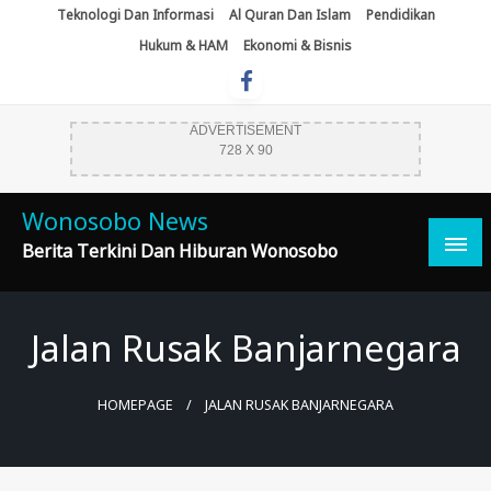
Skip
Teknologi Dan Informasi
Al Quran Dan Islam
Pendidikan
To
Hukum & HAM
Ekonomi & Bisnis
Content
ADVERTISEMENT
728 X 90
Wonosobo News
Berita Terkini Dan Hiburan Wonosobo
Jalan Rusak Banjarnegara
HOMEPAGE
JALAN RUSAK BANJARNEGARA