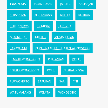
INDONESIA
JALAN RUSAK
JATENG
KALIKAJAR
KEBAKARAN
KECELAKAAN
KERTEK
KORBAN
KORBAN JIWA
KRIMINAL
LONGSOR
MENINGGAL
MOTOR
MUSIM HUJAN
PARIWISATA
PEMERINTAH KABUPATEN WONOSOBO
PEMKAB WONOSOBO
PERTANIAN
POLISI
POLRES WONOSOBO
POLRI
PURBALINGGA
PURWOKERTO
SAPURAN
SAR
TNI
WATUMALANG
WISATA
WONOSOBO