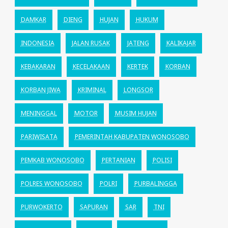
DAMKAR
DIENG
HUJAN
HUKUM
INDONESIA
JALAN RUSAK
JATENG
KALIKAJAR
KEBAKARAN
KECELAKAAN
KERTEK
KORBAN
KORBAN JIWA
KRIMINAL
LONGSOR
MENINGGAL
MOTOR
MUSIM HUJAN
PARIWISATA
PEMERINTAH KABUPATEN WONOSOBO
PEMKAB WONOSOBO
PERTANIAN
POLISI
POLRES WONOSOBO
POLRI
PURBALINGGA
PURWOKERTO
SAPURAN
SAR
TNI