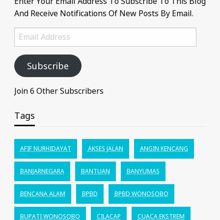
Enter Your Email Address To Subscribe To This Blog
And Receive Notifications Of New Posts By Email.
Email
Address
Subscribe
Join 6 Other Subscribers
Tags
AFIF NURHIDAYAT
AKSES JALAN
ANGIN KENCANG
BANJARNEGARA
BANTUAN
BANYUMAS
BENCANA ALAM
BPBD
BPBD WONOSOBO
BUPATI WONOSOBO
CILACAP
CUACA EKSTREM