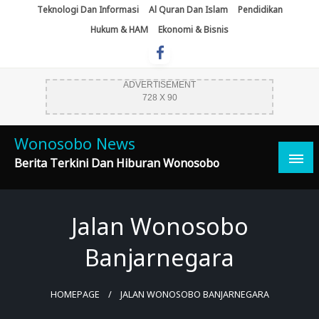
Skip
Teknologi Dan Informasi
Al Quran Dan Islam
Pendidikan
To
Hukum & HAM
Ekonomi & Bisnis
Content
ADVERTISEMENT
728 X 90
Wonosobo News
Berita Terkini Dan Hiburan Wonosobo
Jalan Wonosobo
Banjarnegara
HOMEPAGE
JALAN WONOSOBO BANJARNEGARA