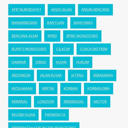
AFIF NURHIDAYAT
AKSES JALAN
ANGIN KENCANG
BANJARNEGARA
BANTUAN
BANYUMAS
BENCANA ALAM
BPBD
BPBD WONOSOBO
BUPATI WONOSOBO
CILACAP
CUACA EKSTREM
DAMKAR
DIENG
HUJAN
HUKUM
INDONESIA
JALAN RUSAK
JATENG
KEBAKARAN
KECELAKAAN
KERTEK
KORBAN
KORBAN JIWA
KRIMINAL
LONGSOR
MENINGGAL
MOTOR
MUSIM HUJAN
PARIWISATA
PEMERINTAH KABUPATEN WONOSOBO