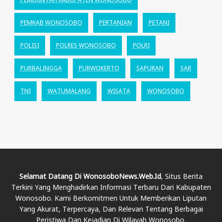
PEMKAB WONOSOBO
PERTANIAN
PETANI
POLISI
POLRES WONOSOBO
POLRI
PURBALINGGA
PURWOKERTO
SAPURAN
SAR
TNI
WATUMALANG
WISATA
WONOSOBO
Selamat Datang Di WonosoboNews.web.id
, Situs Berita
Terkini Yang Menghadirkan Informasi Terbaru Dari Kabupaten
Wonosobo. Kami Berkomitmen Untuk Memberikan Liputan
Yang Akurat, Terpercaya, Dan Relevan Tentang Berbagai
Peristiwa Dan Kejadian Di Wilayah Wonosobo.