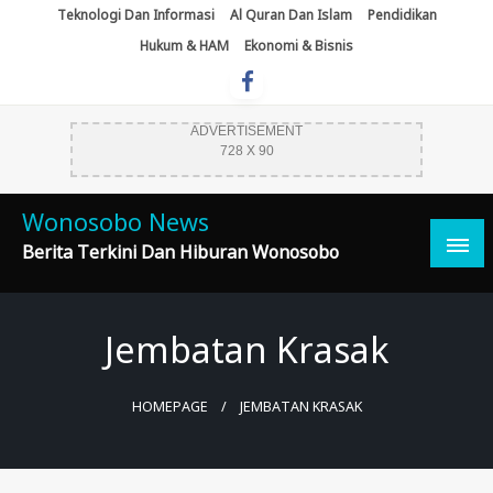
Skip
Teknologi Dan Informasi
Al Quran Dan Islam
Pendidikan
To
Hukum & HAM
Ekonomi & Bisnis
Content
ADVERTISEMENT
728 X 90
Wonosobo News
Berita Terkini Dan Hiburan Wonosobo
Jembatan Krasak
HOMEPAGE
JEMBATAN KRASAK