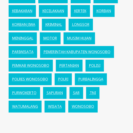
KEBAKARAN
KECELAKAAN
KERTEK
KORBAN
KORBAN JIWA
KRIMINAL
LONGSOR
MENINGGAL
MOTOR
MUSIM HUJAN
PARIWISATA
PEMERINTAH KABUPATEN WONOSOBO
PEMKAB WONOSOBO
PERTANIAN
POLISI
POLRES WONOSOBO
POLRI
PURBALINGGA
PURWOKERTO
SAPURAN
SAR
TNI
WATUMALANG
WISATA
WONOSOBO