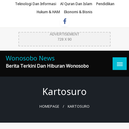
Skip
Teknologi Dan Informasi
Al Quran Dan Islam
Pendidikan
To
Hukum & HAM
Ekonomi & Bisnis
Content
ADVERTISEMENT
728 X 90
Wonosobo News
Berita Terkini Dan Hiburan Wonosobo
Kartosuro
HOMEPAGE
KARTOSURO