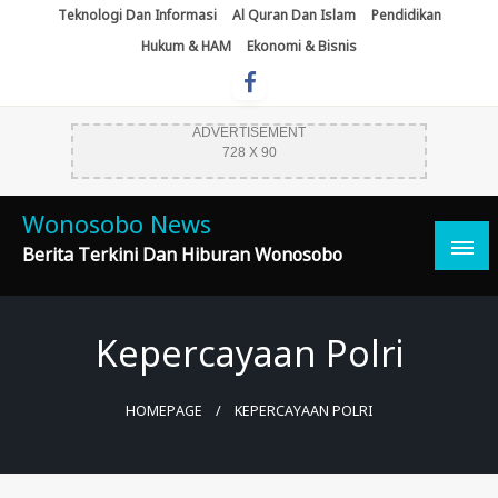
Skip
Teknologi Dan Informasi
Al Quran Dan Islam
Pendidikan
To
Hukum & HAM
Ekonomi & Bisnis
Content
ADVERTISEMENT
728 X 90
Wonosobo News
Berita Terkini Dan Hiburan Wonosobo
Kepercayaan Polri
HOMEPAGE
KEPERCAYAAN POLRI