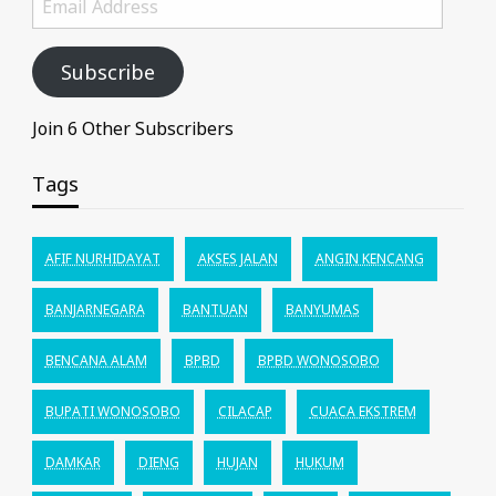
Address
Subscribe
Join 6 Other Subscribers
Tags
AFIF NURHIDAYAT
AKSES JALAN
ANGIN KENCANG
BANJARNEGARA
BANTUAN
BANYUMAS
BENCANA ALAM
BPBD
BPBD WONOSOBO
BUPATI WONOSOBO
CILACAP
CUACA EKSTREM
DAMKAR
DIENG
HUJAN
HUKUM