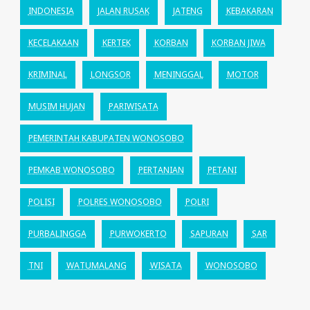
INDONESIA
JALAN RUSAK
JATENG
KEBAKARAN
KECELAKAAN
KERTEK
KORBAN
KORBAN JIWA
KRIMINAL
LONGSOR
MENINGGAL
MOTOR
MUSIM HUJAN
PARIWISATA
PEMERINTAH KABUPATEN WONOSOBO
PEMKAB WONOSOBO
PERTANIAN
PETANI
POLISI
POLRES WONOSOBO
POLRI
PURBALINGGA
PURWOKERTO
SAPURAN
SAR
TNI
WATUMALANG
WISATA
WONOSOBO