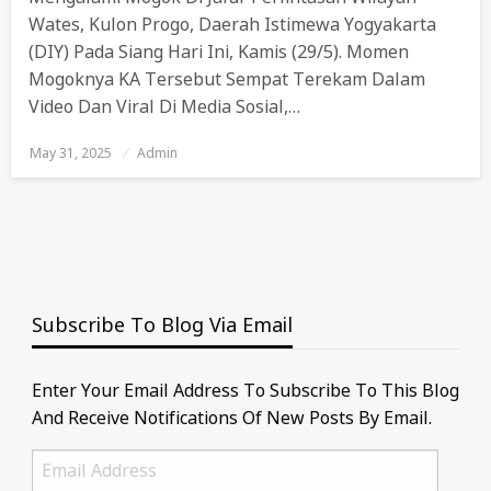
Wates, Kulon Progo, Daerah Istimewa Yogyakarta
(DIY) Pada Siang Hari Ini, Kamis (29/5). Momen
Mogoknya KA Tersebut Sempat Terekam Dalam
Video Dan Viral Di Media Sosial,…
May 31, 2025
Posted
Admin
On
Subscribe To Blog Via Email
Enter Your Email Address To Subscribe To This Blog
And Receive Notifications Of New Posts By Email.
Email
Address