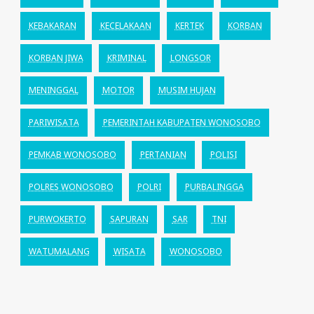
KEBAKARAN
KECELAKAAN
KERTEK
KORBAN
KORBAN JIWA
KRIMINAL
LONGSOR
MENINGGAL
MOTOR
MUSIM HUJAN
PARIWISATA
PEMERINTAH KABUPATEN WONOSOBO
PEMKAB WONOSOBO
PERTANIAN
POLISI
POLRES WONOSOBO
POLRI
PURBALINGGA
PURWOKERTO
SAPURAN
SAR
TNI
WATUMALANG
WISATA
WONOSOBO