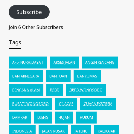
Subscribe
Join 6 Other Subscribers
Tags
AFIF NURHIDAYAT
AKSES JALAN
ANGIN KENCANG
BANJARNEGARA
BANTUAN
BANYUMAS
BENCANA ALAM
BPBD
BPBD WONOSOBO
BUPATI WONOSOBO
CILACAP
CUACA EKSTREM
DAMKAR
DIENG
HUJAN
HUKUM
INDONESIA
JALAN RUSAK
JATENG
KALIKAJAR