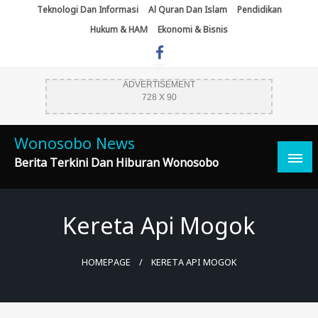
Skip
Teknologi Dan Informasi
Al Quran Dan Islam
Pendidikan
To
Hukum & HAM
Ekonomi & Bisnis
Content
ADVERTISEMENT
728 X 90
Wonosobo News
Berita Terkini Dan Hiburan Wonosobo
Kereta Api Mogok
HOMEPAGE
KERETA API MOGOK