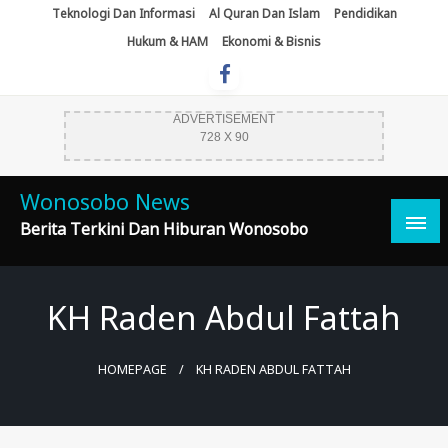
Skip
Teknologi Dan Informasi
Al Quran Dan Islam
Pendidikan
To
Hukum & HAM
Ekonomi & Bisnis
Content
ADVERTISEMENT
728 X 90
Wonosobo News
Berita Terkini Dan Hiburan Wonosobo
KH Raden Abdul Fattah
HOMEPAGE
KH RADEN ABDUL FATTAH