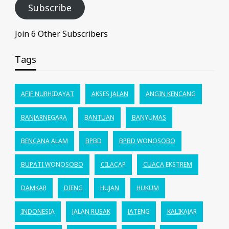
Subscribe
Join 6 Other Subscribers
Tags
AFIF NURHIDAYAT
AKSES JALAN
ANGIN KENCANG
BANJARNEGARA
BANTUAN
BANYUMAS
BENCANA ALAM
BPBD
BPBD WONOSOBO
BUPATI WONOSOBO
CILACAP
CUACA EKSTREM
DAMKAR
DIENG
HUJAN
HUKUM
INDONESIA
JALAN RUSAK
JATENG
KALIKAJAR