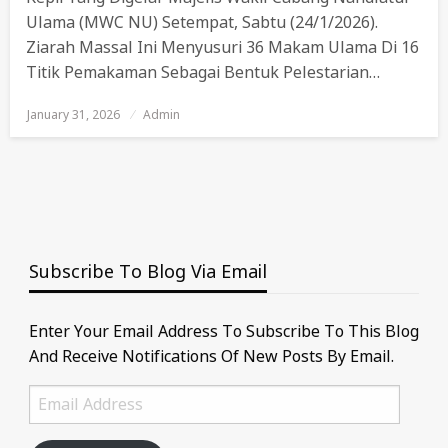
Ulama (MWC NU) Setempat, Sabtu (24/1/2026).
Ziarah Massal Ini Menyusuri 36 Makam Ulama Di 16
Titik Pemakaman Sebagai Bentuk Pelestarian…
January 31, 2026
Posted
Admin
On
Subscribe To Blog Via Email
Enter Your Email Address To Subscribe To This Blog
And Receive Notifications Of New Posts By Email.
Email
Address