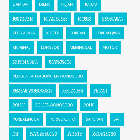
DAMKAR
DIENG
HUJAN
HUKUM
INDONESIA
JALAN RUSAK
JATENG
KEBAKARAN
KECELAKAAN
KERTEK
KORBAN
KORBAN JIWA
KRIMINAL
LONGSOR
MENINGGAL
MOTOR
MUSIM HUJAN
PARIWISATA
PEMERINTAH KABUPATEN WONOSOBO
PEMKAB WONOSOBO
PERTANIAN
PETANI
POLISI
POLRES WONOSOBO
POLRI
PURBALINGGA
PURWOKERTO
SAPURAN
SAR
TNI
WATUMALANG
WISATA
WONOSOBO