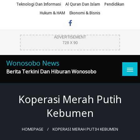
Skip
Teknologi Dan Informasi
Al Quran Dan Islam
Pendidikan
To
Hukum & HAM
Ekonomi & Bisnis
Content
ADVERTISEMENT
728 X 90
Wonosobo News
Berita Terkini Dan Hiburan Wonosobo
Koperasi Merah Putih
Kebumen
HOMEPAGE
KOPERASI MERAH PUTIH KEBUMEN