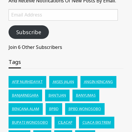
And Receive Notifications Of New Posts By Email.
Email
Address
Subscribe
Join 6 Other Subscribers
Tags
AFIF NURHIDAYAT
AKSES JALAN
ANGIN KENCANG
BANJARNEGARA
BANTUAN
BANYUMAS
BENCANA ALAM
BPBD
BPBD WONOSOBO
BUPATI WONOSOBO
CILACAP
CUACA EKSTREM