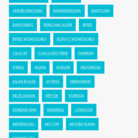
ANGIN KENCANG
BANJARNEGARA
BANTUAN
BANYUMAS
BENCANA ALAM
BPBD
BPBD WONOSOBO
BUPATI WONOSOBO
CILACAP
CUACA EKSTREM
DAMKAR
DIENG
HUJAN
HUKUM
INDONESIA
JALAN RUSAK
JATENG
KEBAKARAN
KECELAKAAN
KERTEK
KORBAN
KORBAN JIWA
KRIMINAL
LONGSOR
MENINGGAL
MOTOR
MUSIM HUJAN