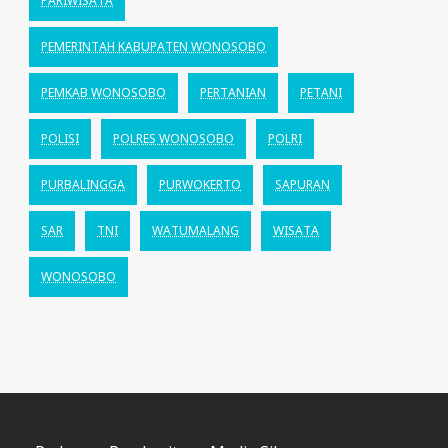
PARIWISATA
PEMERINTAH KABUPATEN WONOSOBO
PEMKAB WONOSOBO
PERTANIAN
PETANI
POLISI
POLRES WONOSOBO
POLRI
PURBALINGGA
PURWOKERTO
SAPURAN
SAR
TNI
WATUMALANG
WISATA
WONOSOBO