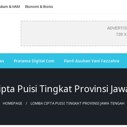
ukum & HAM
Ekonomi & Bisnis
ADVERTI
728 X
ws
Pratama Digital Com
Panti Asuhan Yani Fazzahra
pta Puisi Tingkat Provinsi Ja
HOMEPAGE
LOMBA CIPTA PUISI TINGKAT PROVINSI JAWA TENGAH