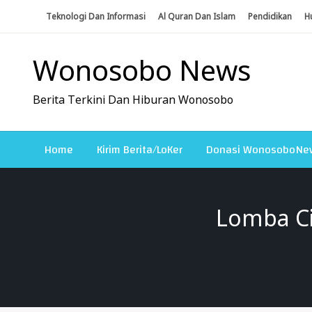
Skip
Teknologi Dan Informasi
Al Quran Dan Islam
Pendidikan
H
To
Content
Wonosobo News
Berita Terkini Dan Hiburan Wonosobo
Home
Kirim Berita/LoKer
Donasi WonosoboNe
Lomba Ci