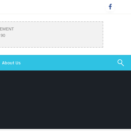
SEMENT
 90
About Us