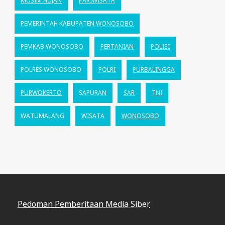
MUSIM HUJAN
PARIWISATA
PEMERINTAH KABUPATEN WONOSOBO
PEMKAB WONOSOBO
PERTANIAN
POLISI
POLRES WONOSOBO
POLRI
PURBALINGGA
PURWOKERTO
SAPURAN
SAR
TNI
WATUMALANG
WISATA
WONOSOBO
Pedoman Pemberitaan Media Siber