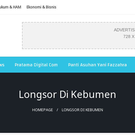
ukum & HAM
Ekonomi & Bisnis
ADVERTI
728 X
ws
Pratama Digital Com
Panti Asuhan Yani Fazzahra
Longsor Di Kebumen
HOMEPAGE
LONGSOR DI KEBUMEN