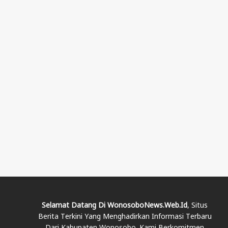
Selamat Datang Di WonosoboNews.web.id
, Situs
Berita Terkini Yang Menghadirkan Informasi Terbaru
Dari Kabupaten Wonosobo. Kami Berkomitmen