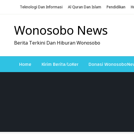
Skip
Teknologi Dan Informasi
Al Quran Dan Islam
Pendidikan
H
To
Content
Wonosobo News
Berita Terkini Dan Hiburan Wonosobo
Home
Kirim Berita/LoKer
Donasi WonosoboNe