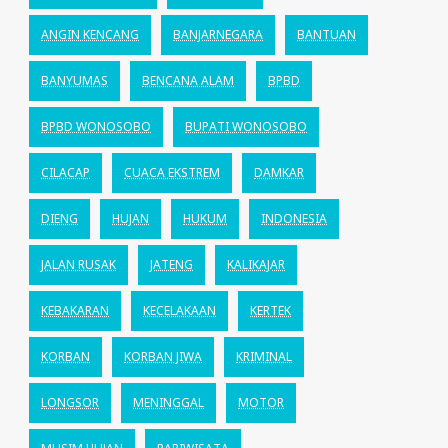
ANGIN KENCANG
BANJARNEGARA
BANTUAN
BANYUMAS
BENCANA ALAM
BPBD
BPBD WONOSOBO
BUPATI WONOSOBO
CILACAP
CUACA EKSTREM
DAMKAR
DIENG
HUJAN
HUKUM
INDONESIA
JALAN RUSAK
JATENG
KALIKAJAR
KEBAKARAN
KECELAKAAN
KERTEK
KORBAN
KORBAN JIWA
KRIMINAL
LONGSOR
MENINGGAL
MOTOR