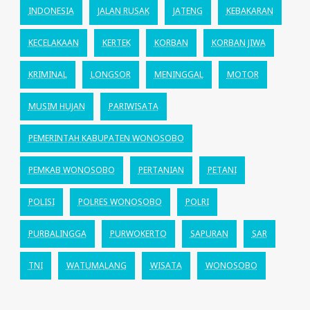
INDONESIA
JALAN RUSAK
JATENG
KEBAKARAN
KECELAKAAN
KERTEK
KORBAN
KORBAN JIWA
KRIMINAL
LONGSOR
MENINGGAL
MOTOR
MUSIM HUJAN
PARIWISATA
PEMERINTAH KABUPATEN WONOSOBO
PEMKAB WONOSOBO
PERTANIAN
PETANI
POLISI
POLRES WONOSOBO
POLRI
PURBALINGGA
PURWOKERTO
SAPURAN
SAR
TNI
WATUMALANG
WISATA
WONOSOBO