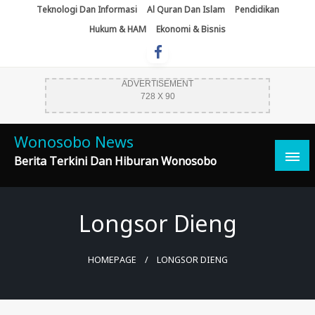
Skip
Teknologi Dan Informasi
Al Quran Dan Islam
Pendidikan
To
Hukum & HAM
Ekonomi & Bisnis
Content
ADVERTISEMENT
728 X 90
Wonosobo News
Berita Terkini Dan Hiburan Wonosobo
Longsor Dieng
HOMEPAGE
LONGSOR DIENG