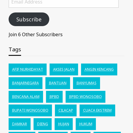
Address
Subscribe
Join 6 Other Subscribers
Tags
AFIF NURHIDAYAT
AKSES JALAN
ANGIN KENCANG
BANJARNEGARA
BANTUAN
BANYUMAS
BENCANA ALAM
BPBD
BPBD WONOSOBO
BUPATI WONOSOBO
CILACAP
CUACA EKSTREM
DAMKAR
DIENG
HUJAN
HUKUM