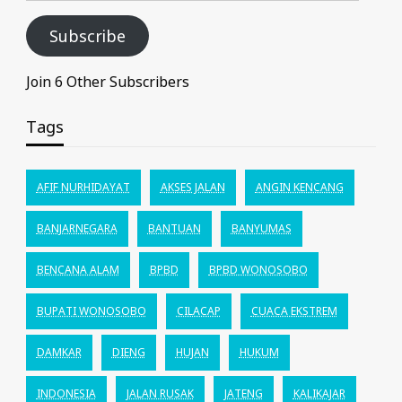
Subscribe
Join 6 Other Subscribers
Tags
AFIF NURHIDAYAT
AKSES JALAN
ANGIN KENCANG
BANJARNEGARA
BANTUAN
BANYUMAS
BENCANA ALAM
BPBD
BPBD WONOSOBO
BUPATI WONOSOBO
CILACAP
CUACA EKSTREM
DAMKAR
DIENG
HUJAN
HUKUM
INDONESIA
JALAN RUSAK
JATENG
KALIKAJAR