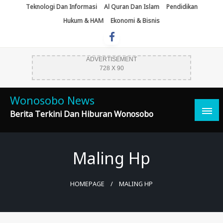
Skip
Teknologi Dan Informasi
Al Quran Dan Islam
Pendidikan
To
Hukum & HAM
Ekonomi & Bisnis
Content
ADVERTISEMENT
728 X 90
Wonosobo News
Berita Terkini Dan Hiburan Wonosobo
Maling Hp
HOMEPAGE
MALING HP