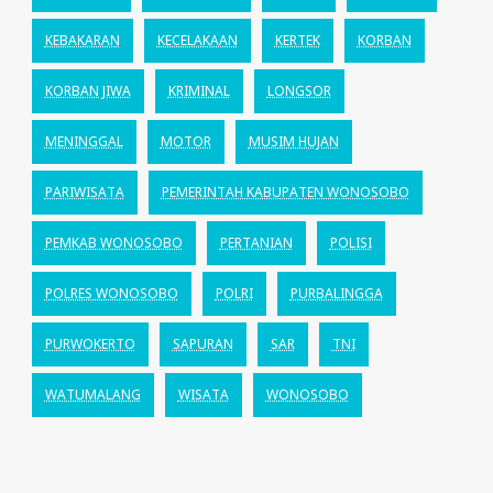
KEBAKARAN
KECELAKAAN
KERTEK
KORBAN
KORBAN JIWA
KRIMINAL
LONGSOR
MENINGGAL
MOTOR
MUSIM HUJAN
PARIWISATA
PEMERINTAH KABUPATEN WONOSOBO
PEMKAB WONOSOBO
PERTANIAN
POLISI
POLRES WONOSOBO
POLRI
PURBALINGGA
PURWOKERTO
SAPURAN
SAR
TNI
WATUMALANG
WISATA
WONOSOBO