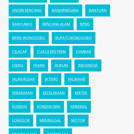
ANGIN KENCANG
BANJARNEGARA
BANTUAN
BANYUMAS
BENCANA ALAM
BPBD
BPBD WONOSOBO
BUPATI WONOSOBO
CILACAP
CUACA EKSTREM
DAMKAR
DIENG
HUJAN
HUKUM
INDONESIA
JALAN RUSAK
JATENG
KALIKAJAR
KEBAKARAN
KECELAKAAN
KERTEK
KORBAN
KORBAN JIWA
KRIMINAL
LONGSOR
MENINGGAL
MOTOR