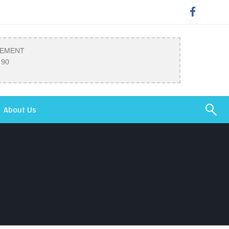
SEMENT
 90
About Us