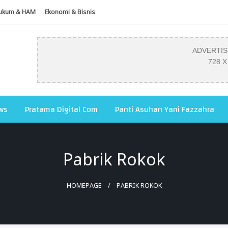
ukum & HAM
Ekonomi & Bisnis
ADVERTI
728 X
ws
Pratama Digital Com
Panti Asuhan Yani Fazzahra
Pabrik Rokok
HOMEPAGE
PABRIK ROKOK