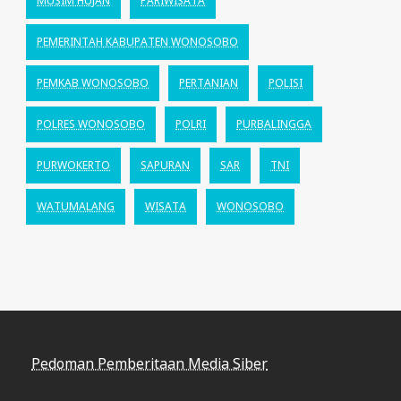
MUSIM HUJAN
PARIWISATA
PEMERINTAH KABUPATEN WONOSOBO
PEMKAB WONOSOBO
PERTANIAN
POLISI
POLRES WONOSOBO
POLRI
PURBALINGGA
PURWOKERTO
SAPURAN
SAR
TNI
WATUMALANG
WISATA
WONOSOBO
Pedoman Pemberitaan Media Siber