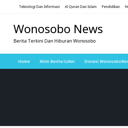
Skip
Teknologi Dan Informasi
Al Quran Dan Islam
Pendidikan
H
To
Content
Wonosobo News
Berita Terkini Dan Hiburan Wonosobo
Home
Kirim Berita/LoKer
Donasi WonosoboNe