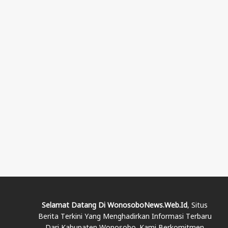
Selamat Datang Di WonosoboNews.web.id
, Situs
Berita Terkini Yang Menghadirkan Informasi Terbaru
Dari Kabupaten Wonosobo. Kami Berkomitmen