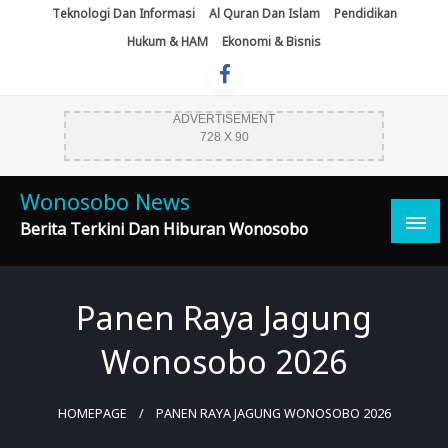
Skip
Teknologi Dan Informasi
Al Quran Dan Islam
Pendidikan
To
Hukum & HAM
Ekonomi & Bisnis
Content
ADVERTISEMENT
728 X 90
Wonosobo News
Berita Terkini Dan Hiburan Wonosobo
Panen Raya Jagung
Wonosobo 2026
HOMEPAGE
PANEN RAYA JAGUNG WONOSOBO 2026