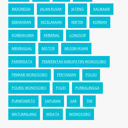
INDONESIA
JALAN RUSAK
JATENG
KALIKAJAR
KEBAKARAN
KECELAKAAN
KERTEK
KORBAN
KORBAN JIWA
KRIMINAL
LONGSOR
MENINGGAL
MOTOR
MUSIM HUJAN
PARIWISATA
PEMERINTAH KABUPATEN WONOSOBO
PEMKAB WONOSOBO
PERTANIAN
POLISI
POLRES WONOSOBO
POLRI
PURBALINGGA
PURWOKERTO
SAPURAN
SAR
TNI
WATUMALANG
WISATA
WONOSOBO