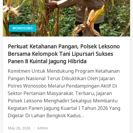
WONOSOBO
Perkuat Ketahanan Pangan, Polsek Leksono
Bersama Kelompok Tani Lipursari Sukses
Panen 8 Kuintal Jagung Hibrida
Komitmen Untuk Mendukung Program Ketahanan
Pangan Nasional Terus Dibuktikan Oleh Jajaran
Polres Wonosobo Melalui Pendampingan Aktif Di
Sektor Pertanian Masyarakat. Terbaru, Jajaran
Polsek Leksono Menghadiri Sekaligus Membantu
Kegiatan Panen Jagung Kuartal I Tahun 2026 Yang
Digelar Di Lahan Bengkok Kadus…
May 26, 2026
Posted
Admin
On