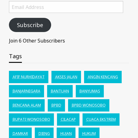
Email
Address
Subscribe
Join 6 Other Subscribers
Tags
AFIF NURHIDAYAT
AKSES JALAN
ANGIN KENCANG
BANJARNEGARA
BANTUAN
BANYUMAS
BENCANA ALAM
BPBD
BPBD WONOSOBO
BUPATI WONOSOBO
CILACAP
CUACA EKSTREM
DAMKAR
DIENG
HUJAN
HUKUM