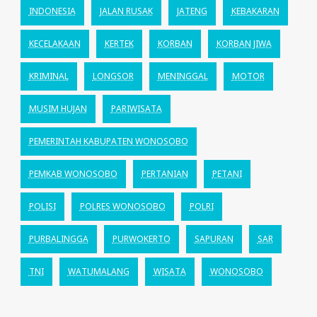
INDONESIA
JALAN RUSAK
JATENG
KEBAKARAN
KECELAKAAN
KERTEK
KORBAN
KORBAN JIWA
KRIMINAL
LONGSOR
MENINGGAL
MOTOR
MUSIM HUJAN
PARIWISATA
PEMERINTAH KABUPATEN WONOSOBO
PEMKAB WONOSOBO
PERTANIAN
PETANI
POLISI
POLRES WONOSOBO
POLRI
PURBALINGGA
PURWOKERTO
SAPURAN
SAR
TNI
WATUMALANG
WISATA
WONOSOBO