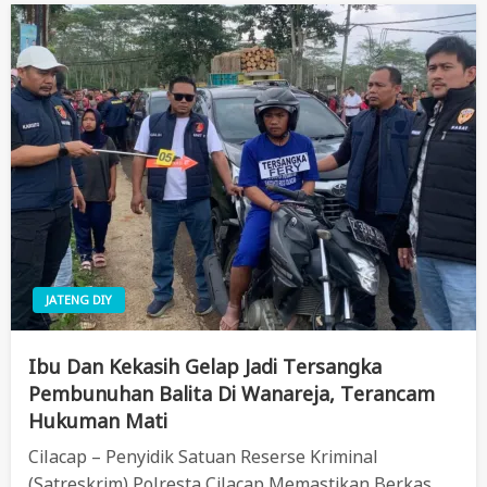
JATENG DIY
Ibu Dan Kekasih Gelap Jadi Tersangka
Pembunuhan Balita Di Wanareja, Terancam
Hukuman Mati
Cilacap – Penyidik Satuan Reserse Kriminal
(Satreskrim) Polresta Cilacap Memastikan Berkas