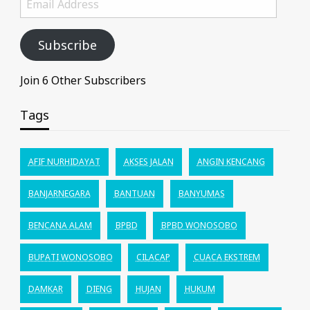
Address
Subscribe
Join 6 Other Subscribers
Tags
AFIF NURHIDAYAT
AKSES JALAN
ANGIN KENCANG
BANJARNEGARA
BANTUAN
BANYUMAS
BENCANA ALAM
BPBD
BPBD WONOSOBO
BUPATI WONOSOBO
CILACAP
CUACA EKSTREM
DAMKAR
DIENG
HUJAN
HUKUM