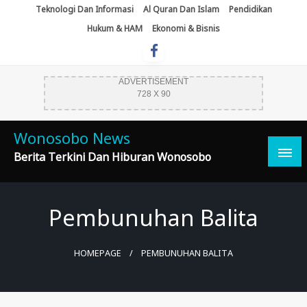
Skip
Teknologi Dan Informasi
Al Quran Dan Islam
Pendidikan
To
Hukum & HAM
Ekonomi & Bisnis
Content
ADVERTISEMENT
728 X 90
Wonosobo News
Berita Terkini Dan Hiburan Wonosobo
Pembunuhan Balita
HOMEPAGE
PEMBUNUHAN BALITA