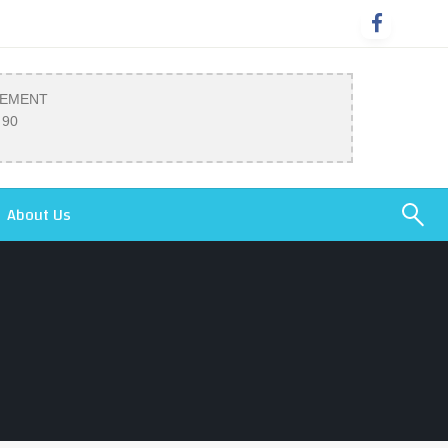
SEMENT
 90
About Us