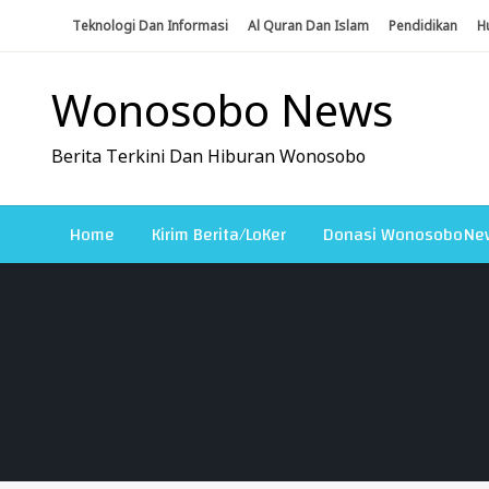
Skip
Teknologi Dan Informasi
Al Quran Dan Islam
Pendidikan
H
To
Content
Wonosobo News
Berita Terkini Dan Hiburan Wonosobo
Home
Kirim Berita/LoKer
Donasi WonosoboNe