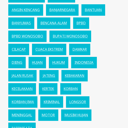
ANGIN KENCANG
BANJARNEGARA
BANTUAN
BANYUMAS
BENCANA ALAM
BPBD
BPBD WONOSOBO
BUPATI WONOSOBO
CILACAP
CUACA EKSTREM
DAMKAR
DIENG
HUJAN
HUKUM
INDONESIA
JALAN RUSAK
JATENG
KEBAKARAN
KECELAKAAN
KERTEK
KORBAN
KORBAN JIWA
KRIMINAL
LONGSOR
MENINGGAL
MOTOR
MUSIM HUJAN