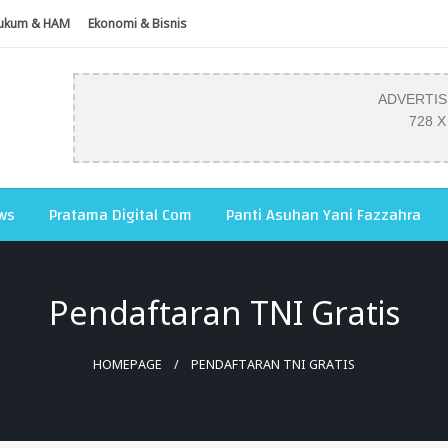
ukum & HAM
Ekonomi & Bisnis
ADVERTI
728 X
ws
Pratama Digital Com
Panti Asuhan Yani Fazzahra
Pendaftaran TNI Gratis
HOMEPAGE
PENDAFTARAN TNI GRATIS