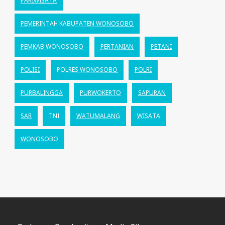
PARIWISATA
PEMERINTAH KABUPATEN WONOSOBO
PEMKAB WONOSOBO
PERTANIAN
PETANI
POLISI
POLRES WONOSOBO
POLRI
PURBALINGGA
PURWOKERTO
SAPURAN
SAR
TNI
WATUMALANG
WISATA
WONOSOBO