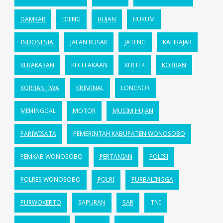
DAMKAR
DIENG
HUJAN
HUKUM
INDONESIA
JALAN RUSAK
JATENG
KALIKAJAR
KEBAKARAN
KECELAKAAN
KERTEK
KORBAN
KORBAN JIWA
KRIMINAL
LONGSOR
MENINGGAL
MOTOR
MUSIM HUJAN
PARIWISATA
PEMERINTAH KABUPATEN WONOSOBO
PEMKAB WONOSOBO
PERTANIAN
POLISI
POLRES WONOSOBO
POLRI
PURBALINGGA
PURWOKERTO
SAPURAN
SAR
TNI