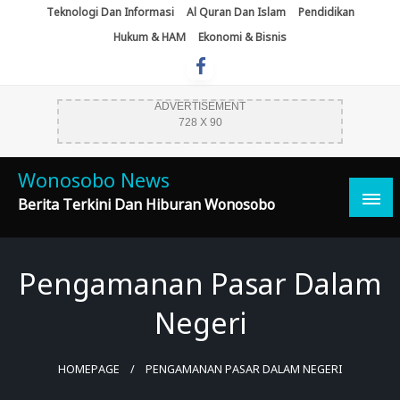
Skip
Teknologi Dan Informasi
Al Quran Dan Islam
Pendidikan
To
Hukum & HAM
Ekonomi & Bisnis
Content
ADVERTISEMENT
728 X 90
Wonosobo News
Berita Terkini Dan Hiburan Wonosobo
Pengamanan Pasar Dalam
Negeri
HOMEPAGE
PENGAMANAN PASAR DALAM NEGERI