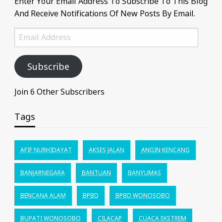
Enter Your Email Address To Subscribe To This Blog
And Receive Notifications Of New Posts By Email.
Email
Address
Subscribe
Join 6 Other Subscribers
Tags
AFIF NURHIDAYAT
AKSES JALAN
ANGIN KENCANG
BANJARNEGARA
BANTUAN
BANYUMAS
BENCANA ALAM
BPBD
BPBD WONOSOBO
BUPATI WONOSOBO
CILACAP
CUACA EKSTREM