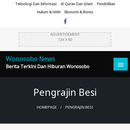
Skip
Teknologi Dan Informasi
Al Quran Dan Islam
Pendidikan
To
Hukum & HAM
Ekonomi & Bisnis
Content
ADVERTISEMENT
728 X 90
Wonosobo News
Berita Terkini Dan Hiburan Wonosobo
Pengrajin Besi
HOMEPAGE
PENGRAJIN BESI