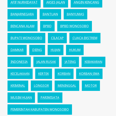
AFIF NURHIDAYAT
AKSES JALAN
ANGIN KENCANG
BANJARNEGARA
BANTUAN
BANYUMAS
BENCANA ALAM
BPBD
BPBD WONOSOBO
BUPATI WONOSOBO
CILACAP
CUACA EKSTREM
DAMKAR
DIENG
HUJAN
HUKUM
INDONESIA
JALAN RUSAK
JATENG
KEBAKARAN
KECELAKAAN
KERTEK
KORBAN
KORBAN JIWA
KRIMINAL
LONGSOR
MENINGGAL
MOTOR
MUSIM HUJAN
PARIWISATA
PEMERINTAH KABUPATEN WONOSOBO