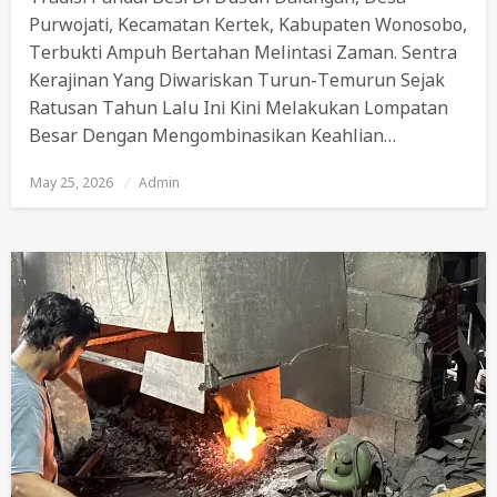
Purwojati, Kecamatan Kertek, Kabupaten Wonosobo,
Terbukti Ampuh Bertahan Melintasi Zaman. Sentra
Kerajinan Yang Diwariskan Turun-Temurun Sejak
Ratusan Tahun Lalu Ini Kini Melakukan Lompatan
Besar Dengan Mengombinasikan Keahlian…
May 25, 2026
Posted
Admin
On