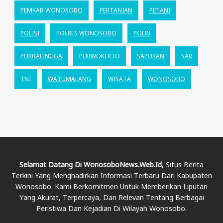
PEMKAB WONOSOBO
PERTANIAN
PETANI
POLISI
POLRES WONOSOBO
POLRI
PURBALINGGA
PURWOKERTO
SAPURAN
SAR
TNI
WATUMALANG
WISATA
WONOSOBO
Selamat Datang Di WonosoboNews.web.id
, Situs Berita
Terkini Yang Menghadirkan Informasi Terbaru Dari Kabupaten
Wonosobo. Kami Berkomitmen Untuk Memberikan Liputan
Yang Akurat, Terpercaya, Dan Relevan Tentang Berbagai
Peristiwa Dan Kejadian Di Wilayah Wonosobo.