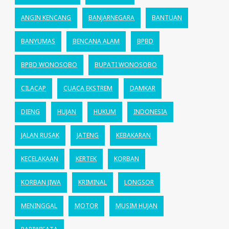
ANGIN KENCANG
BANJARNEGARA
BANTUAN
BANYUMAS
BENCANA ALAM
BPBD
BPBD WONOSOBO
BUPATI WONOSOBO
CILACAP
CUACA EKSTREM
DAMKAR
DIENG
HUJAN
HUKUM
INDONESIA
JALAN RUSAK
JATENG
KEBAKARAN
KECELAKAAN
KERTEK
KORBAN
KORBAN JIWA
KRIMINAL
LONGSOR
MENINGGAL
MOTOR
MUSIM HUJAN