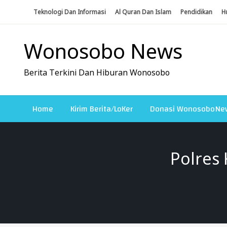
Skip
Teknologi Dan Informasi
Al Quran Dan Islam
Pendidikan
H
To
Content
Wonosobo News
Berita Terkini Dan Hiburan Wonosobo
Home
Kirim Berita/LoKer
Donasi WonosoboNe
Polres