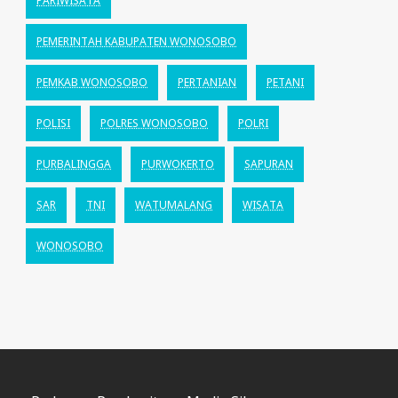
PARIWISATA
PEMERINTAH KABUPATEN WONOSOBO
PEMKAB WONOSOBO
PERTANIAN
PETANI
POLISI
POLRES WONOSOBO
POLRI
PURBALINGGA
PURWOKERTO
SAPURAN
SAR
TNI
WATUMALANG
WISATA
WONOSOBO