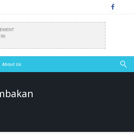
SEMENT
 90
About Us
embakan