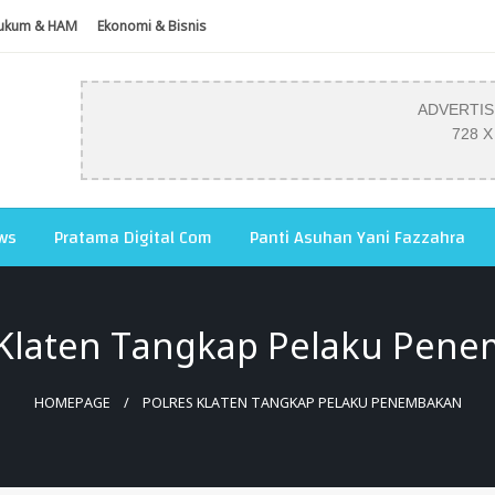
ukum & HAM
Ekonomi & Bisnis
ADVERTI
728 X
ws
Pratama Digital Com
Panti Asuhan Yani Fazzahra
 Klaten Tangkap Pelaku Pen
HOMEPAGE
POLRES KLATEN TANGKAP PELAKU PENEMBAKAN