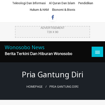
Skip
Teknologi Dan Informasi
Al Quran Dan Islam
Pendidikan
To
Hukum & HAM
Ekonomi & Bisnis
Content
ADVERTISEMENT
728 X 90
Wonosobo News
Berita Terkini Dan Hiburan Wonosobo
Pria Gantung Diri
HOMEPAGE
PRIA GANTUNG DIRI