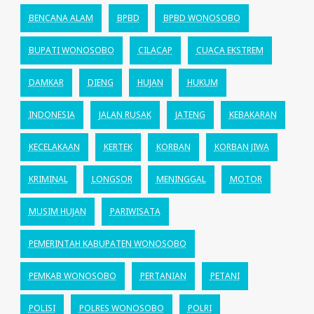
BENCANA ALAM
BPBD
BPBD WONOSOBO
BUPATI WONOSOBO
CILACAP
CUACA EKSTREM
DAMKAR
DIENG
HUJAN
HUKUM
INDONESIA
JALAN RUSAK
JATENG
KEBAKARAN
KECELAKAAN
KERTEK
KORBAN
KORBAN JIWA
KRIMINAL
LONGSOR
MENINGGAL
MOTOR
MUSIM HUJAN
PARIWISATA
PEMERINTAH KABUPATEN WONOSOBO
PEMKAB WONOSOBO
PERTANIAN
PETANI
POLISI
POLRES WONOSOBO
POLRI