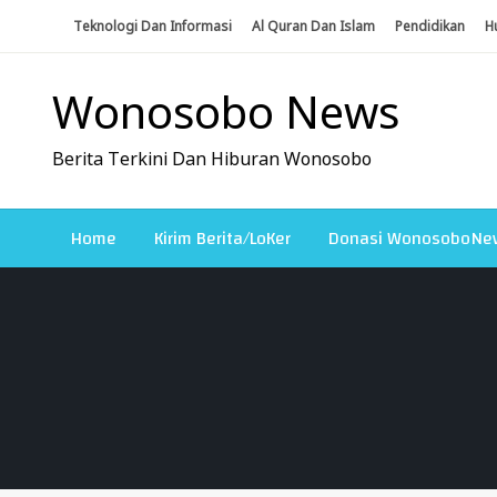
Skip
Teknologi Dan Informasi
Al Quran Dan Islam
Pendidikan
H
To
Content
Wonosobo News
Berita Terkini Dan Hiburan Wonosobo
Home
Kirim Berita/LoKer
Donasi WonosoboNe