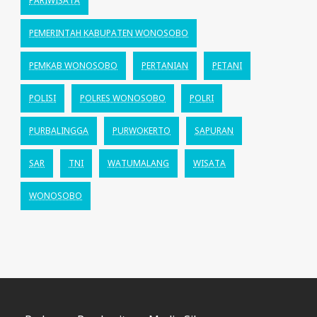
PARIWISATA
PEMERINTAH KABUPATEN WONOSOBO
PEMKAB WONOSOBO
PERTANIAN
PETANI
POLISI
POLRES WONOSOBO
POLRI
PURBALINGGA
PURWOKERTO
SAPURAN
SAR
TNI
WATUMALANG
WISATA
WONOSOBO