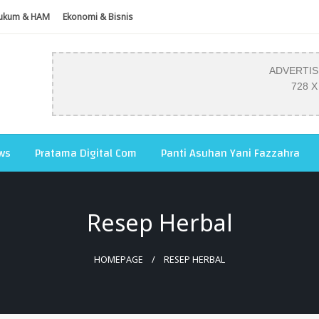
ukum & HAM
Ekonomi & Bisnis
ADVERTI
728 X
ws
Pratama Digital Com
Panti Asuhan Yani Fazzahra
Resep Herbal
HOMEPAGE
RESEP HERBAL