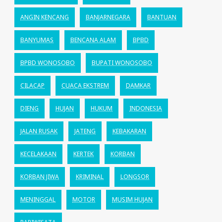
ANGIN KENCANG
BANJARNEGARA
BANTUAN
BANYUMAS
BENCANA ALAM
BPBD
BPBD WONOSOBO
BUPATI WONOSOBO
CILACAP
CUACA EKSTREM
DAMKAR
DIENG
HUJAN
HUKUM
INDONESIA
JALAN RUSAK
JATENG
KEBAKARAN
KECELAKAAN
KERTEK
KORBAN
KORBAN JIWA
KRIMINAL
LONGSOR
MENINGGAL
MOTOR
MUSIM HUJAN