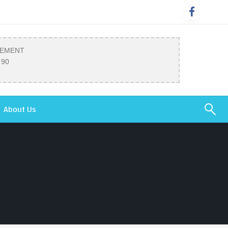
SEMENT
 90
About Us