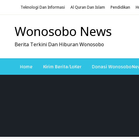
Skip
Teknologi Dan Informasi
Al Quran Dan Islam
Pendidikan
H
To
Content
Wonosobo News
Berita Terkini Dan Hiburan Wonosobo
Home
Kirim Berita/LoKer
Donasi WonosoboNe