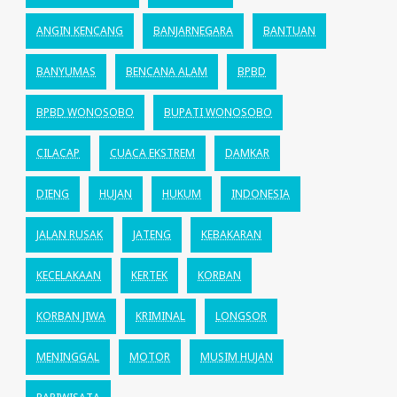
ANGIN KENCANG
BANJARNEGARA
BANTUAN
BANYUMAS
BENCANA ALAM
BPBD
BPBD WONOSOBO
BUPATI WONOSOBO
CILACAP
CUACA EKSTREM
DAMKAR
DIENG
HUJAN
HUKUM
INDONESIA
JALAN RUSAK
JATENG
KEBAKARAN
KECELAKAAN
KERTEK
KORBAN
KORBAN JIWA
KRIMINAL
LONGSOR
MENINGGAL
MOTOR
MUSIM HUJAN