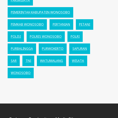
PARIWISATA
PEMERINTAH KABUPATEN WONOSOBO
PEMKAB WONOSOBO
PERTANIAN
PETANI
POLISI
POLRES WONOSOBO
POLRI
PURBALINGGA
PURWOKERTO
SAPURAN
SAR
TNI
WATUMALANG
WISATA
WONOSOBO