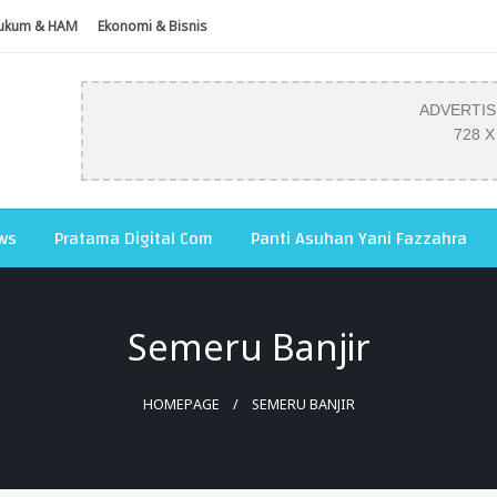
ukum & HAM
Ekonomi & Bisnis
ADVERTI
728 X
ws
Pratama Digital Com
Panti Asuhan Yani Fazzahra
Semeru Banjir
HOMEPAGE
SEMERU BANJIR