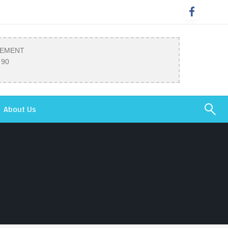
SEMENT
 90
About Us