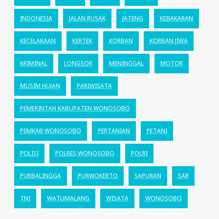
INDONESIA
JALAN RUSAK
JATENG
KEBAKARAN
KECELAKAAN
KERTEK
KORBAN
KORBAN JIWA
KRIMINAL
LONGSOR
MENINGGAL
MOTOR
MUSIM HUJAN
PARIWISATA
PEMERINTAH KABUPATEN WONOSOBO
PEMKAB WONOSOBO
PERTANIAN
PETANI
POLISI
POLRES WONOSOBO
POLRI
PURBALINGGA
PURWOKERTO
SAPURAN
SAR
TNI
WATUMALANG
WISATA
WONOSOBO