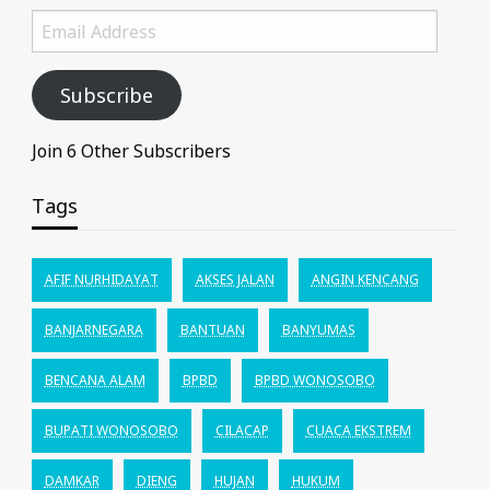
Email
Address
Subscribe
Join 6 Other Subscribers
Tags
AFIF NURHIDAYAT
AKSES JALAN
ANGIN KENCANG
BANJARNEGARA
BANTUAN
BANYUMAS
BENCANA ALAM
BPBD
BPBD WONOSOBO
BUPATI WONOSOBO
CILACAP
CUACA EKSTREM
DAMKAR
DIENG
HUJAN
HUKUM