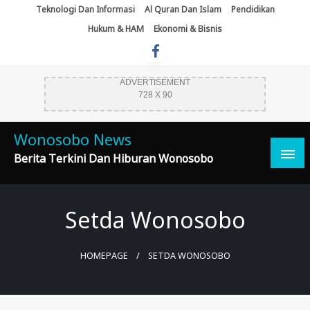
Skip
Teknologi Dan Informasi
Al Quran Dan Islam
Pendidikan
To
Hukum & HAM
Ekonomi & Bisnis
Content
ADVERTISEMENT
728 X 90
Wonosobo News
Berita Terkini Dan Hiburan Wonosobo
Setda Wonosobo
HOMEPAGE
SETDA WONOSOBO